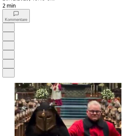
2 min
Kommentare
Auf Google bevorzugen
Anhören
Schrift
Merken
Drucken
Teilen