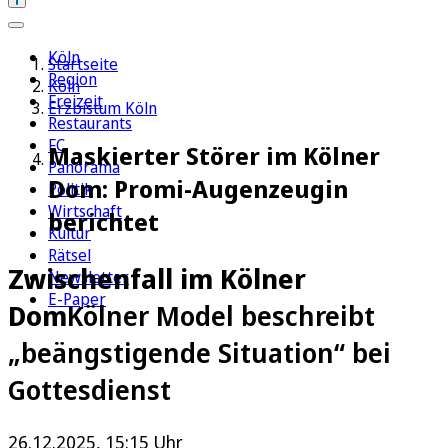
Köln
Startseite
Region
Köln
Freizeit
Erzbistum Köln
Restaurants
FC
Maskierter Störer im Kölner
Panorama
Dom: Promi-Augenzeugin
Politik
Wirtschaft
berichtet
Kultur
Rätsel
Zwischenfall im Kölner
Newsletter
E-Paper
Dom
Kölner Model beschreibt
„beängstigende Situation“ bei
Gottesdienst
26.12.2025, 15:15 Uhr