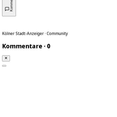
Kommentare
Kölner Stadt-Anzeiger · Community
Kommentare · 0
Mein KStA
Meine Artikel
Meine Region
Meine Newsletter
Mein KStA PLUS
Mein E-Paper