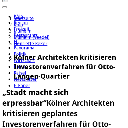
Köln
Startseite
Region
Köln
Freizeit
Mülheim
Restaurants
Mülheim (Veedel)
FC
Henriette Reker
Panorama
Politik
Kölner Architekten kritisieren
Wirtschaft
Investorenverfahren für Otto-
Kultur
Rätsel
Langen-Quartier
Newsletter
E-Paper
„Stadt macht sich
erpressbar“
Kölner Architekten
kritisieren geplantes
Investorenverfahren für Otto-