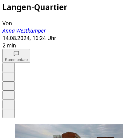
Langen-Quartier
Von
Anna Westkämper
14.08.2024, 16:24 Uhr
2 min
Kommentare
Auf Google bevorzugen
Anhören
Schrift
Merken
Drucken
Teilen