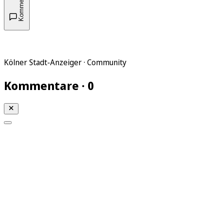
Kommentare
Kölner Stadt-Anzeiger · Community
Kommentare · 0
Mein KStA
Meine Artikel
Meine Region
Meine Newsletter
Mein KStA PLUS
Mein E-Paper