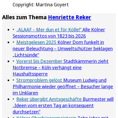
Copyright: Martina Goyert
Alles zum Thema
Henriette Reker
„ALAAF – Mer dun et för Kölle!“
Alle Kölner
Sessionsmottos von 1823 bis 2026
Meistgelesen 2025
Kölner Dom funkelt in
neuer Beleuchtung – Umweltschützer beklagen
„Lichtsünde“
Vorerst bis Dezember
Stadtkämmerin zieht
Notbremse – Köln verhängt eine
Haushaltssperre
Stromproblem gelöst
Museum Ludwig und
Philharmonie wieder geöffnet – Besucher lange
im Unklaren
Reker übergibt Amtsgeschäfte
Burmester will
„Ideen vom ersten Tag an konsequent
durchsetzen“
Kölner Oberbürgermeisterin
Zehn Jahre mit