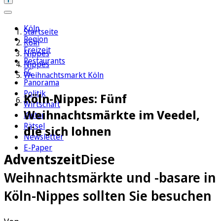
Köln
Startseite
Region
Köln
Freizeit
Nippes
Restaurants
Nippes
FC
Weihnachtsmarkt Köln
Panorama
Politik
Köln-Nippes: Fünf
Wirtschaft
Weihnachtsmärkte im Veedel,
Kultur
Rätsel
die sich lohnen
Newsletter
E-Paper
Adventszeit
Diese
Weihnachtsmärkte und -basare in
Köln-Nippes sollten Sie besuchen