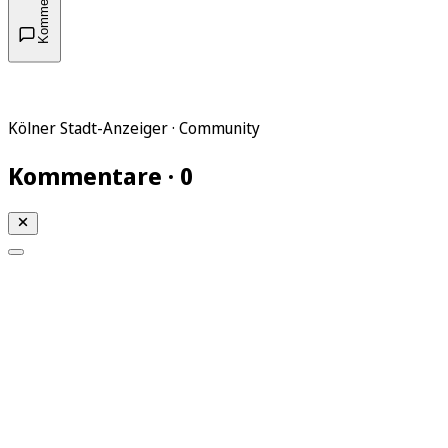
Kommentare
Kölner Stadt-Anzeiger · Community
Kommentare · 0
Mein KStA
Meine Artikel
Meine Region
Meine Newsletter
Mein KStA PLUS
Mein E-Paper