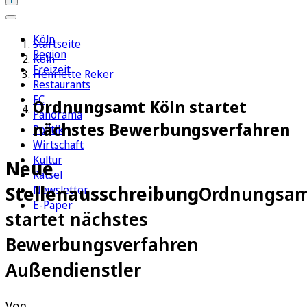
Köln
Startseite
Region
Köln
Freizeit
Henriette Reker
Restaurants
FC
Ordnungsamt Köln startet
Panorama
nächstes Bewerbungsverfahren
Politik
Wirtschaft
Kultur
Neue
Rätsel
Stellenausschreibung
Ordnungsa
Newsletter
E-Paper
startet nächstes
Bewerbungsverfahren
Außendienstler
Von