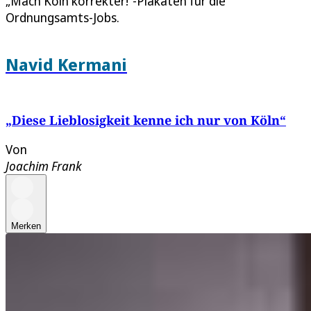
„Mach Köln korrekter!“-Plakaten für die
Ordnungsamts-Jobs.
Navid Kermani
„Diese Lieblosigkeit kenne ich nur von Köln“
Von
Joachim Frank
Merken