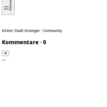
Kommentare
Kölner Stadt-Anzeiger · Community
Kommentare · 0
Mein KStA
Meine Artikel
Meine Region
Meine Newsletter
Mein KStA PLUS
Mein E-Paper