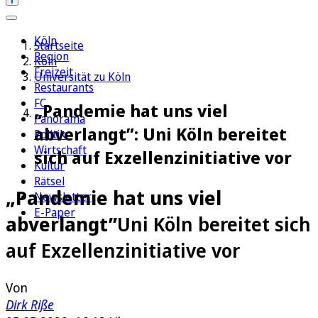
Köln
Startseite
Region
Köln
Freizeit
Universität zu Köln
Restaurants
FC
„Pandemie hat uns viel
Panorama
abverlangt”: Uni Köln bereitet
Politik
Wirtschaft
sich auf Exzellenzinitiative vor
Kultur
Rätsel
„Pandemie hat uns viel
Newsletter
E-Paper
abverlangt”
Uni Köln bereitet sich
auf Exzellenzinitiative vor
Von
Dirk Riße