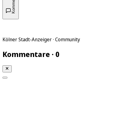
Kommentare
Kölner Stadt-Anzeiger · Community
Kommentare · 0
Mein KStA
Meine Artikel
Meine Region
Meine Newsletter
Mein KStA PLUS
Mein E-Paper