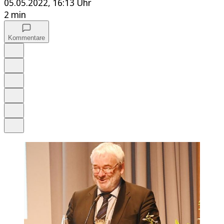
05.05.2022, 16:13 Uhr
2 min
Kommentare
Auf Google bevorzugen
Anhören
Schrift
Merken
Drucken
Teilen