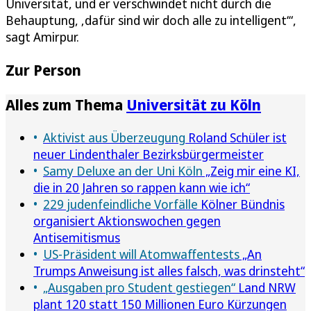
Universität, und er verschwindet nicht durch die
Behauptung, ‚dafür sind wir doch alle zu intelligent‘“,
sagt Amirpur.
Zur Person
Alles zum Thema
Universität zu Köln
Aktivist aus Überzeugung
Roland Schüler ist
neuer Lindenthaler Bezirksbürgermeister
Samy Deluxe an der Uni Köln
„Zeig mir eine KI,
die in 20 Jahren so rappen kann wie ich“
229 judenfeindliche Vorfälle
Kölner Bündnis
organisiert Aktionswochen gegen
Antisemitismus
US-Präsident will Atomwaffentests
„An
Trumps Anweisung ist alles falsch, was drinsteht“
„Ausgaben pro Student gestiegen“
Land NRW
plant 120 statt 150 Millionen Euro Kürzungen