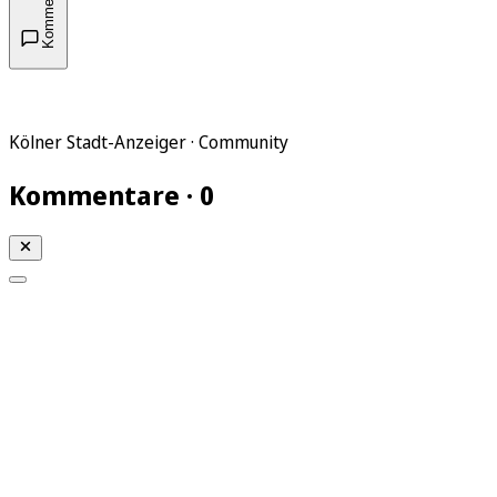
Kommentare
Kölner Stadt-Anzeiger · Community
Kommentare · 0
Mein KStA
Meine Artikel
Meine Region
Meine Newsletter
Mein KStA PLUS
Mein E-Paper