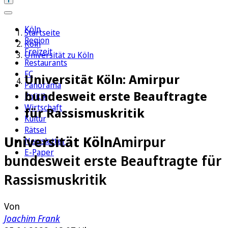
Köln
Startseite
Region
Köln
Freizeit
Universität zu Köln
Restaurants
FC
Universität Köln: Amirpur
Panorama
bundesweit erste Beauftragte
Politik
Wirtschaft
für Rassismuskritik
Kultur
Rätsel
Universität Köln
Amirpur
Newsletter
E-Paper
bundesweit erste Beauftragte für
Rassismuskritik
Von
Joachim Frank