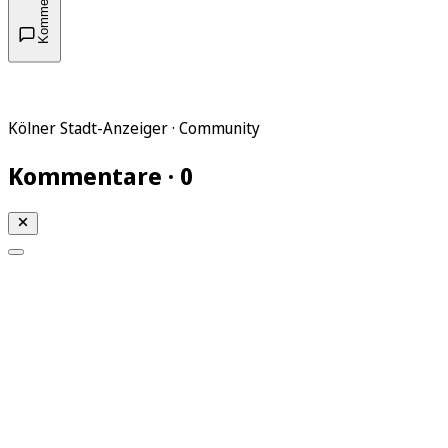
Kommentare
Kölner Stadt-Anzeiger · Community
Kommentare · 0
Mein KStA
Meine Artikel
Meine Region
Meine Newsletter
Mein KStA PLUS
Mein E-Paper