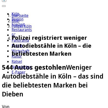
Köln
Startseite
Region
Köln
Freizeit
Polizei Köln
Restaurants
FC
Polizei registriert weniger
Panorama
Autodiebstähle in Köln – die
Politik
Wirtschaft
beliebtesten Marken
Kultur
Rätsel
544 Autos gestohlen
Weniger
Newsletter
E-Paper
Autodiebstähle in Köln – das sind
die beliebtesten Marken bei
Dieben
Von