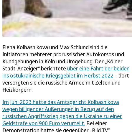
Elena Kolbasnikova und Max Schlund sind die
Initiatoren mehrerer prorussischer Autokorsos und
Kundgebungen in Köln und Umgebung. Der „Kölner
Stadt-Anzeiger“ berichtete
über eine Fahrt der beiden
ins ostukrainische Kriegsgebiet im Herbst 2022
– dort
versorgten sie die russische Armee mit Zelten und
Heizkörpern.
Im Juni 2023 hatte das Amtsgericht Kolbasnikova
wegen billigender Äußerungen in Bezug auf den
russischen Angriffskrieg gegen die Ukraine zu einer
Geldstrafe von 900 Euro verurteilt.
Bei einer
Demonstration hatte sie gegenüber „Bild.TV“