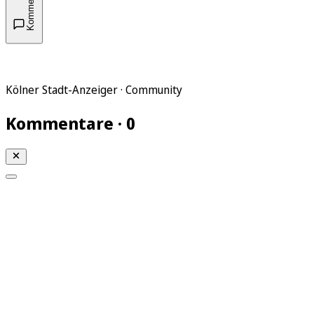
Kommentare
Kölner Stadt-Anzeiger · Community
Kommentare · 0
Mein KStA
Meine Artikel
Meine Region
Meine Newsletter
Mein KStA PLUS
Mein E-Paper