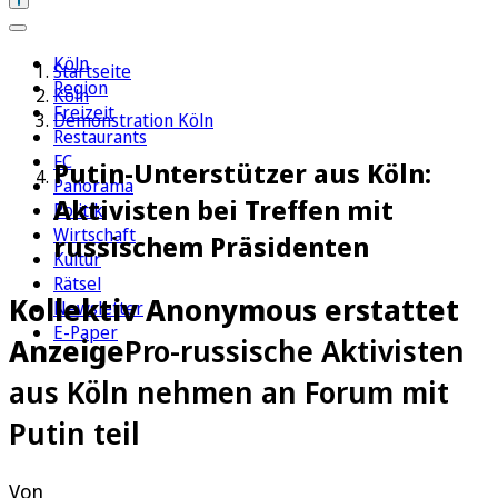
Köln
Startseite
Region
Köln
Freizeit
Demonstration Köln
Restaurants
FC
Putin-Unterstützer aus Köln:
Panorama
Aktivisten bei Treffen mit
Politik
Wirtschaft
russischem Präsidenten
Kultur
Rätsel
Kollektiv Anonymous erstattet
Newsletter
E-Paper
Anzeige
Pro-russische Aktivisten
aus Köln nehmen an Forum mit
Putin teil
Von