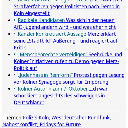
Strafverfahren gegen Polizisten nach Demo in
Köln eingestellt
Radikale Kandidaten
Was sich in der neuen
AfD-Jugend ändern wird – und was eher nicht
Kanzler konkretisiert Aussage
Merz erklärt
seine „Stadtbild“-Äußerung – und reagiert auf
Kritik
„Menschenrechte verteidigen“
Seebrücke und
Kölner Initiativen rufen zu Demo gegen Merz-
Politik auf
„Judenhass in Reinform“
Protest gegen Lesung
vor Kölner Synagoge sorgt für Empörung
Kölner Autorin zum 7. Oktober
„Ich war
schockiert angesichts des Schweigens in
Deutschland“
Themen:
Polizei Köln
Westdeutscher Rundfunk
Nahostkonflikt
Fridays for Future