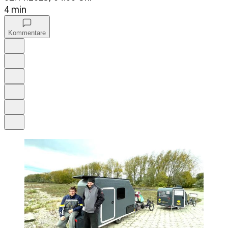
4 min
Kommentare
Auf Google bevorzugen
Anhören
Schrift
Merken
Drucken
Teilen