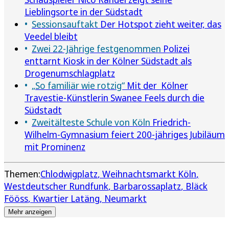
Lieblingsorte in der Südstadt
Sessionsauftakt
Der Hotspot zieht weiter, das
Veedel bleibt
Zwei 22-Jährige festgenommen
Polizei
enttarnt Kiosk in der Kölner Südstadt als
Drogenumschlagplatz
„So familiär wie rotzig“
Mit der Kölner
Travestie-Künstlerin Swanee Feels durch die
Südstadt
Zweitälteste Schule von Köln
Friedrich-
Wilhelm-Gymnasium feiert 200-jähriges Jubiläum
mit Prominenz
Themen:
Chlodwigplatz
Weihnachtsmarkt Köln
Westdeutscher Rundfunk
Barbarossaplatz
Bläck
Fööss
Kwartier Latäng
Neumarkt
Mehr anzeigen