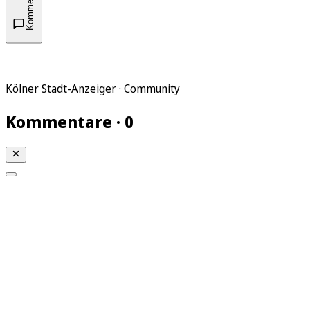
Kommentare
Kölner Stadt-Anzeiger · Community
Kommentare · 0
Mein KStA
Meine Artikel
Meine Region
Meine Newsletter
Mein KStA PLUS
Mein E-Paper