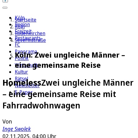
Köln
Startseite
Region
Köln
Freizeit
Rodenkirchen
Restaurants
Severinstraße
FC
Panorama
Köln: Zwei ungleiche Männer –
Politik
eine gemeinsame Reise
Wirtschaft
Kultur
Rätsel
Homeless
Zwei ungleiche Männer
Newsletter
– eine gemeinsame Reise mit
E-Paper
Fahrradwohnwagen
Von
Inge Swolek
02.11.2025, 04:00 Uhr