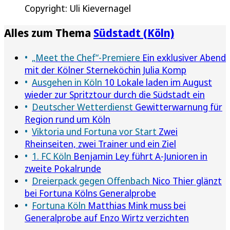
Copyright: Uli Kievernagel
Alles zum Thema
Südstadt (Köln)
„Meet the Chef“-Premiere
Ein exklusiver Abend
mit der Kölner Sterneköchin Julia Komp
Ausgehen in Köln
10 Lokale laden im August
wieder zur Spritztour durch die Südstadt ein
Deutscher Wetterdienst
Gewitterwarnung für
Region rund um Köln
Viktoria und Fortuna vor Start
Zwei
Rheinseiten, zwei Trainer und ein Ziel
1. FC Köln
Benjamin Ley führt A-Junioren in
zweite Pokalrunde
Dreierpack gegen Offenbach
Nico Thier glänzt
bei Fortuna Kölns Generalprobe
Fortuna Köln
Matthias Mink muss bei
Generalprobe auf Enzo Wirtz verzichten