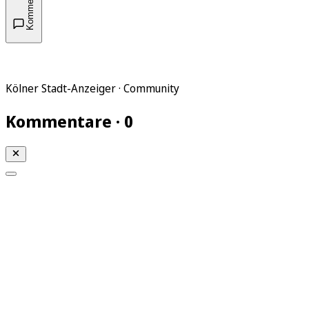
Kommentare
Kölner Stadt-Anzeiger · Community
Kommentare · 0
Mein KStA
Meine Artikel
Meine Region
Meine Newsletter
Mein KStA PLUS
Mein E-Paper