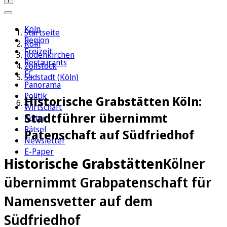
Köln
Startseite
Region
Köln
Freizeit
Rodenkirchen
Restaurants
Zollstock
FC
Südstadt (Köln)
Panorama
Politik
Historische Grabstätten Köln:
Wirtschaft
Stadtführer übernimmt
Kultur
Rätsel
Patenschaft auf Südfriedhof
Newsletter
E-Paper
Historische Grabstätten
Kölner
übernimmt Grabpatenschaft für
Namensvetter auf dem
Südfriedhof