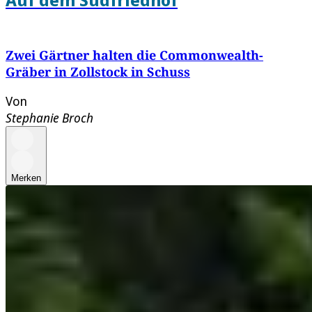
Zwei Gärtner halten die Commonwealth-
Gräber in Zollstock in Schuss
Von
Stephanie Broch
Merken