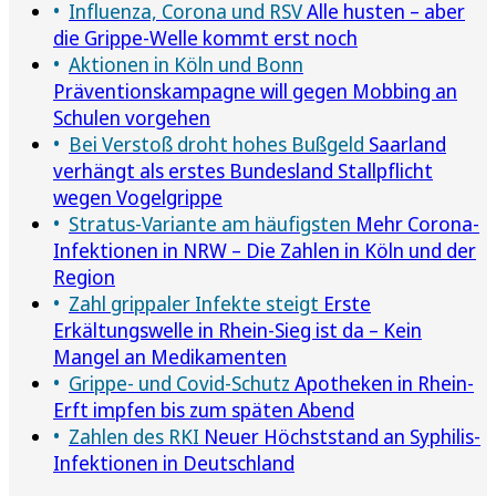
Influenza, Corona und RSV
Alle husten – aber
die Grippe-Welle kommt erst noch
Aktionen in Köln und Bonn
Präventionskampagne will gegen Mobbing an
Schulen vorgehen
Bei Verstoß droht hohes Bußgeld
Saarland
verhängt als erstes Bundesland Stallpflicht
wegen Vogelgrippe
Stratus-Variante am häufigsten
Mehr Corona-
Infektionen in NRW – Die Zahlen in Köln und der
Region
Zahl grippaler Infekte steigt
Erste
Erkältungswelle in Rhein-Sieg ist da – Kein
Mangel an Medikamenten
Grippe- und Covid-Schutz
Apotheken in Rhein-
Erft impfen bis zum späten Abend
Zahlen des RKI
Neuer Höchststand an Syphilis-
Infektionen in Deutschland