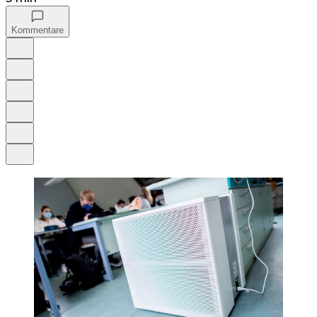
Kommentare
Auf Google bevorzugen
Anhören
Schrift
Merken
Drucken
Teilen