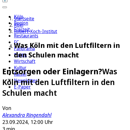
Köln
Startseite
Region
Köln
Freizeit
Robert-Koch-Institut
Restaurants
FC
Was Köln mit den Luftfiltern in
Panorama
den Schulen macht
Politik
Wirtschaft
Kultur
Entsorgen oder Einlagern?
Was
Rätsel
Köln mit den Luftfiltern in den
Newsletter
E-Paper
Schulen macht
Von
Alexandra Ringendahl
23.09.2024, 12:00 Uhr
3 min