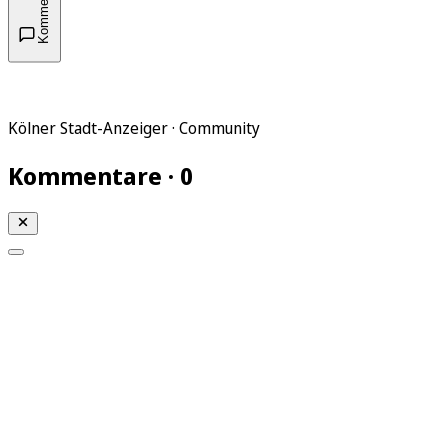
Kommentare
Kölner Stadt-Anzeiger · Community
Kommentare · 0
Mein KStA
Meine Artikel
Meine Region
Meine Newsletter
Mein KStA PLUS
Mein E-Paper