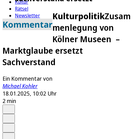
Kultur
Rätsel
Kulturpolitik
Zusam
Newsletter
Kommentar
E-Paper
menlegung von
Kölner Museen –
Marktglaube ersetzt
Sachverstand
Ein Kommentar von
Michael Kohler
18.01.2025, 10:02 Uhr
2 min
Auf Google bevorzugen
Anhören
Schrift
Merken