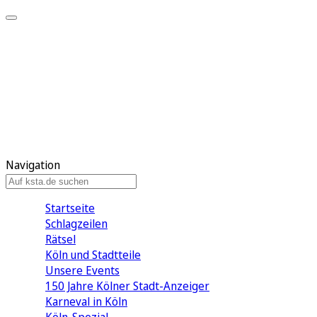
Mein KStA
Meine Artikel
Meine Region
Meine Newsletter
Mein KStA PLUS
Mein E-Paper
Navigation
Startseite
Schlagzeilen
Rätsel
Köln und Stadtteile
Unsere Events
150 Jahre Kölner Stadt-Anzeiger
Karneval in Köln