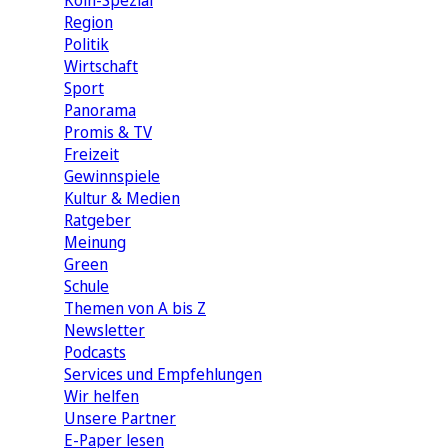
Köln-Spezial
Region
Politik
Wirtschaft
Sport
Panorama
Promis & TV
Freizeit
Gewinnspiele
Kultur & Medien
Ratgeber
Meinung
Green
Schule
Themen von A bis Z
Newsletter
Podcasts
Services und Empfehlungen
Wir helfen
Unsere Partner
E-Paper lesen