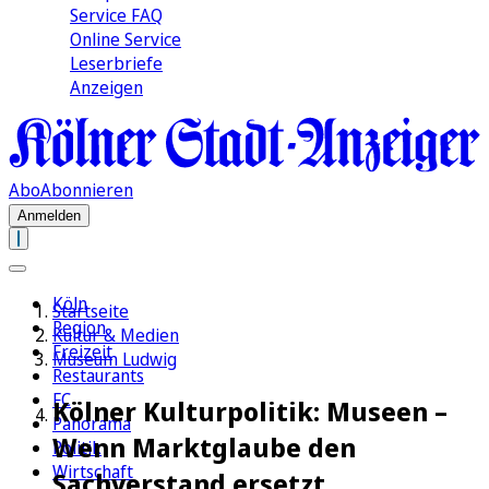
Service FAQ
Online Service
Leserbriefe
Anzeigen
Abo
Abonnieren
Anmelden
Köln
Startseite
Region
Kultur & Medien
Freizeit
Museum Ludwig
Restaurants
FC
Kölner Kulturpolitik: Museen –
Panorama
Wenn Marktglaube den
Politik
Wirtschaft
Sachverstand ersetzt