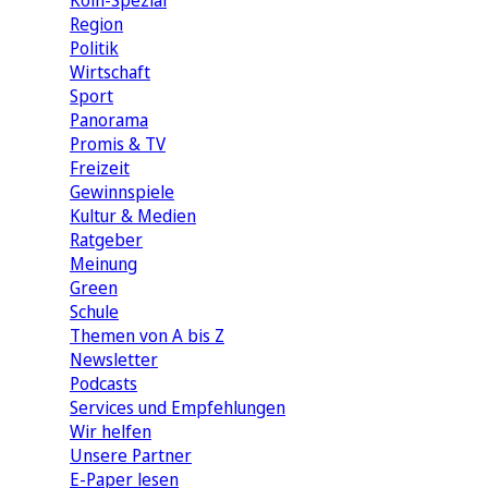
Köln-Spezial
Region
Politik
Wirtschaft
Sport
Panorama
Promis & TV
Freizeit
Gewinnspiele
Kultur & Medien
Ratgeber
Meinung
Green
Schule
Themen von A bis Z
Newsletter
Podcasts
Services und Empfehlungen
Wir helfen
Unsere Partner
E-Paper lesen