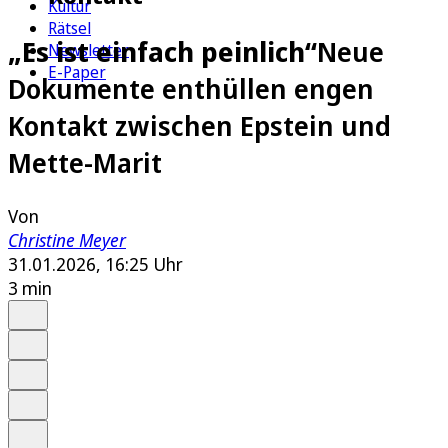
Kultur
Rätsel
„Es ist einfach peinlich“
Neue
Newsletter
E-Paper
Dokumente enthüllen engen
Kontakt zwischen Epstein und
Mette-Marit
Von
Christine Meyer
31.01.2026, 16:25 Uhr
3 min
Auf Google bevorzugen
Anhören
Schrift
Merken
Drucken