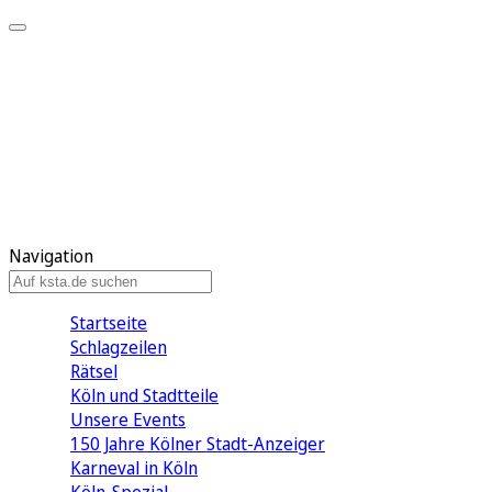
Mein KStA
Meine Artikel
Meine Region
Meine Newsletter
Mein KStA PLUS
Mein E-Paper
Navigation
Startseite
Schlagzeilen
Rätsel
Köln und Stadtteile
Unsere Events
150 Jahre Kölner Stadt-Anzeiger
Karneval in Köln