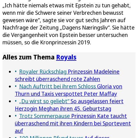
„Ich hätte niemals etwas mit Epstein zu tun gehabt,
wenn mir die Schwere seiner Verbrechen bewusst
gewesen wäre“, sagte sie vor gut sechs Jahren auf
Nachfrage der Zeitung „Dagens Næringsliv“. Sie hätte
die Vergangenheit von Epstein besser untersuchen
müssen, so die Kronprinzessin 2019.
Alles zum Thema
Royals
Royaler Rückschlag
Prinzessin Madeleine
schreibt überraschend rote Zahlen
Nach Auftritt bei ihrem Schloss
Gloria von
Thurn und Taxis verspottet Peter Maffay
„Du wirst so geliebt“
So ausgelassen feiert
Herzogin Meghan ihren 45. Geburtstag
Trotz Sommerpause
Prinzessin Kate taucht
überraschend mit ihren Kindern bei Sportevent
auf
100 Millionen Pfund teuer
Auf dieser