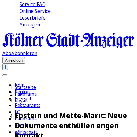
Service FAQ
Online Service
Leserbriefe
Anzeigen
Abo
Abonnieren
Anmelden
Köln
Startseite
Region
Panorama
Freizeit
Royals
Restaurants
FC
Epstein und Mette-Marit: Neue
Panorama
Dokumente enthüllen engen
Politik
Wirtschaft
Kontakt