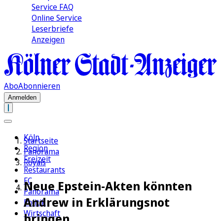
Service FAQ
Online Service
Leserbriefe
Anzeigen
Abo
Abonnieren
Anmelden
Köln
Startseite
Region
Panorama
Freizeit
Royals
Restaurants
FC
Neue Epstein-Akten könnten
Panorama
Andrew in Erklärungsnot
Politik
Wirtschaft
bringen