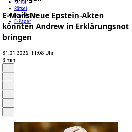
Kultur
Rätsel
E-Mails
Neue Epstein-Akten
Newsletter
E-Paper
könnten Andrew in Erklärungsnot
bringen
31.01.2026, 11:08 Uhr
3 min
Auf Google bevorzugen
Anhören
Schrift
Merken
Drucken
Teilen