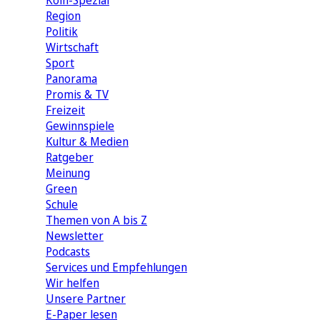
Köln-Spezial
Region
Politik
Wirtschaft
Sport
Panorama
Promis & TV
Freizeit
Gewinnspiele
Kultur & Medien
Ratgeber
Meinung
Green
Schule
Themen von A bis Z
Newsletter
Podcasts
Services und Empfehlungen
Wir helfen
Unsere Partner
E-Paper lesen