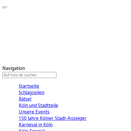
Mein KStA
Meine Artikel
Meine Region
Meine Newsletter
Mein KStA PLUS
Mein E-Paper
Navigation
Startseite
Schlagzeilen
Rätsel
Köln und Stadtteile
Unsere Events
150 Jahre Kölner Stadt-Anzeiger
Karneval in Köln