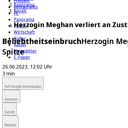
Freizeit
Panorama
Restaurants
Royals
FC
Panorama
Herzogin Meghan verliert an Zust
Politik
Wirtschaft
Kultur
Beliebtheitseinbruch
Herzogin Me
Rätsel
Spitze
Newsletter
E-Paper
26.06.2023, 12:02 Uhr
3 min
Auf Google bevorzugen
Anhören
Schrift
Merken