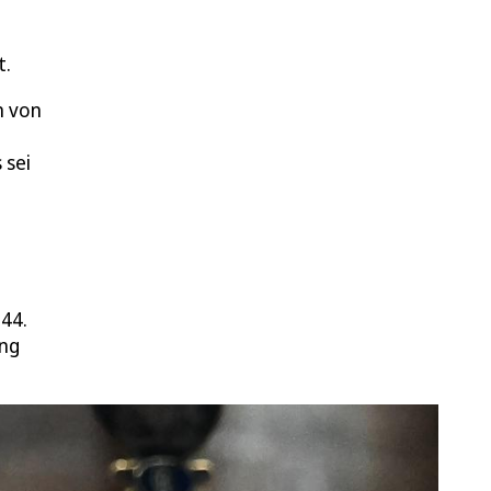
t.
n von
 sei
-44.
ung