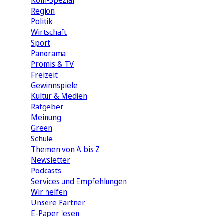
Köln-Spezial
Region
Politik
Wirtschaft
Sport
Panorama
Promis & TV
Freizeit
Gewinnspiele
Kultur & Medien
Ratgeber
Meinung
Green
Schule
Themen von A bis Z
Newsletter
Podcasts
Services und Empfehlungen
Wir helfen
Unsere Partner
E-Paper lesen