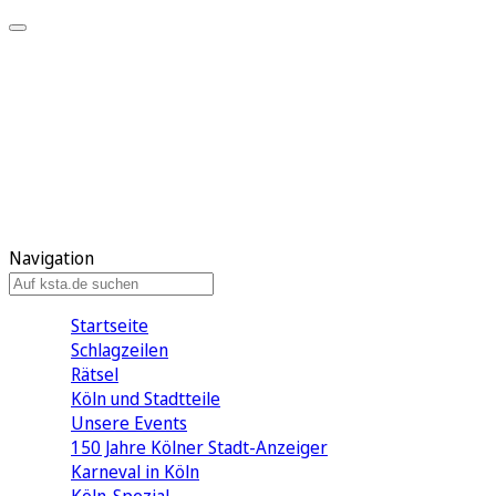
Mein KStA
Meine Artikel
Meine Region
Meine Newsletter
Mein KStA PLUS
Mein E-Paper
Navigation
Startseite
Schlagzeilen
Rätsel
Köln und Stadtteile
Unsere Events
150 Jahre Kölner Stadt-Anzeiger
Karneval in Köln