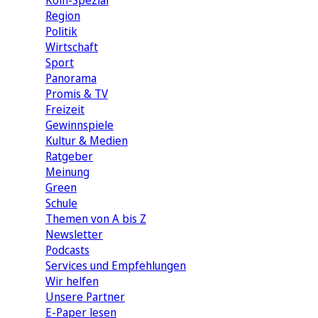
Köln-Spezial
Region
Politik
Wirtschaft
Sport
Panorama
Promis & TV
Freizeit
Gewinnspiele
Kultur & Medien
Ratgeber
Meinung
Green
Schule
Themen von A bis Z
Newsletter
Podcasts
Services und Empfehlungen
Wir helfen
Unsere Partner
E-Paper lesen