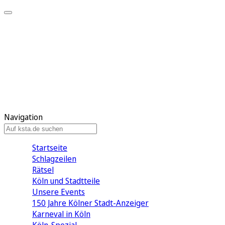
Mein KStA
Meine Artikel
Meine Region
Meine Newsletter
Mein KStA PLUS
Mein E-Paper
Navigation
Startseite
Schlagzeilen
Rätsel
Köln und Stadtteile
Unsere Events
150 Jahre Kölner Stadt-Anzeiger
Karneval in Köln