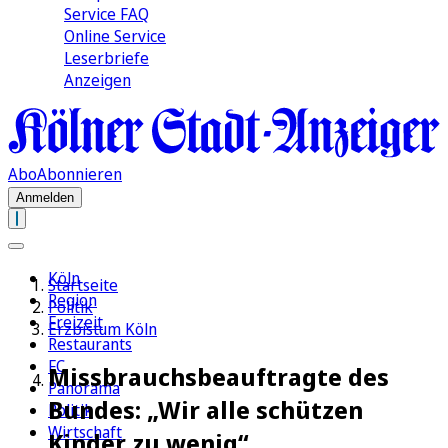
Service FAQ
Online Service
Leserbriefe
Anzeigen
Abo
Abonnieren
Anmelden
Köln
Startseite
Region
Politik
Freizeit
Erzbistum Köln
Restaurants
FC
Missbrauchsbeauftragte des
Panorama
Bundes: „Wir alle schützen
Politik
Wirtschaft
Kinder zu wenig“