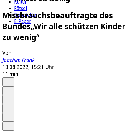
Kultur
Rätsel
Missbrauchsbeauftragte des
Newsletter
E-Paper
Bundes
„Wir alle schützen Kinder
zu wenig“
Von
Joachim Frank
18.08.2022, 15:21 Uhr
11 min
Auf Google bevorzugen
Anhören
Schrift
Merken
Drucken
Teilen