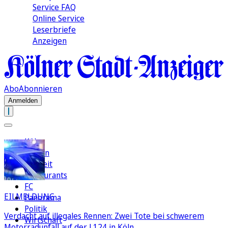
Service FAQ
Online Service
Leserbriefe
Anzeigen
Abo
Abonnieren
Anmelden
Köln
Region
Freizeit
Restaurants
FC
EILMELDUNG
Panorama
Politik
Verdacht auf illegales Rennen: Zwei Tote bei schwerem
Wirtschaft
Motorradunfall auf der L124 in Köln