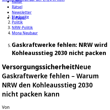
Kultur
Rätsel
Newsletter
Startseite
E-Paper
Politik
NRW-Politik
Mona Neubaur
Gaskraftwerke fehlen: NRW wird
Kohleausstieg 2030 nicht packen
Versorgungssicherheit
Neue
Gaskraftwerke fehlen – Warum
NRW den Kohleausstieg 2030
nicht packen kann
Von