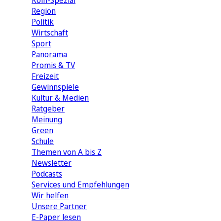
Köln-Spezial
Region
Politik
Wirtschaft
Sport
Panorama
Promis & TV
Freizeit
Gewinnspiele
Kultur & Medien
Ratgeber
Meinung
Green
Schule
Themen von A bis Z
Newsletter
Podcasts
Services und Empfehlungen
Wir helfen
Unsere Partner
E-Paper lesen