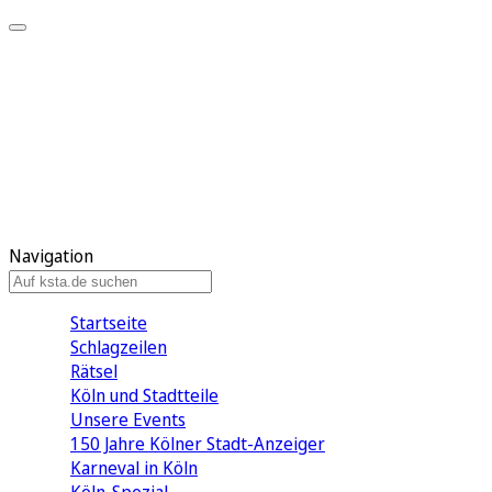
Mein KStA
Meine Artikel
Meine Region
Meine Newsletter
Mein KStA PLUS
Mein E-Paper
Navigation
Startseite
Schlagzeilen
Rätsel
Köln und Stadtteile
Unsere Events
150 Jahre Kölner Stadt-Anzeiger
Karneval in Köln