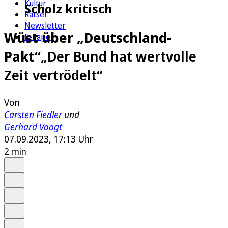
Kultur
Scholz kritisch
Rätsel
Newsletter
Wüst über „Deutschland-
E-Paper
Pakt“
„Der Bund hat wertvolle
Zeit vertrödelt“
Von
Carsten Fiedler
und
Gerhard Voogt
07.09.2023, 17:13 Uhr
2 min
Auf Google bevorzugen
Anhören
Schrift
Merken
Drucken