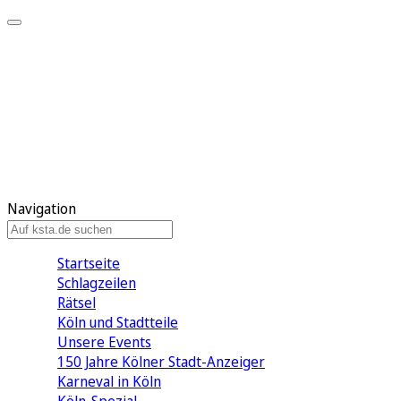
Mein KStA
Meine Artikel
Meine Region
Meine Newsletter
Mein KStA PLUS
Mein E-Paper
Navigation
Startseite
Schlagzeilen
Rätsel
Köln und Stadtteile
Unsere Events
150 Jahre Kölner Stadt-Anzeiger
Karneval in Köln