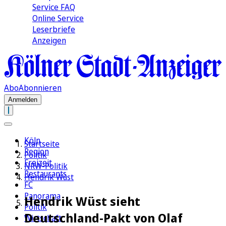
Service FAQ
Online Service
Leserbriefe
Anzeigen
Abo
Abonnieren
Anmelden
Köln
Startseite
Region
Politik
Freizeit
NRW-Politik
Restaurants
Hendrik Wüst
FC
Panorama
Hendrik Wüst sieht
Politik
Deutschland-Pakt von Olaf
Wirtschaft