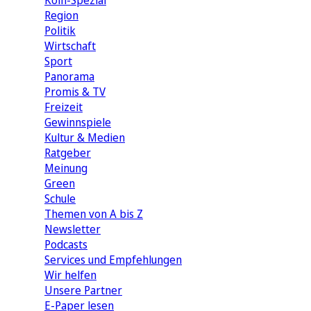
Köln-Spezial
Region
Politik
Wirtschaft
Sport
Panorama
Promis & TV
Freizeit
Gewinnspiele
Kultur & Medien
Ratgeber
Meinung
Green
Schule
Themen von A bis Z
Newsletter
Podcasts
Services und Empfehlungen
Wir helfen
Unsere Partner
E-Paper lesen