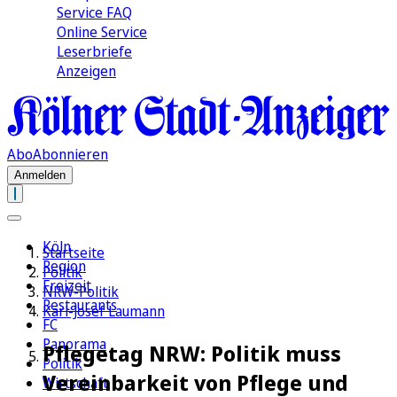
Service FAQ
Online Service
Leserbriefe
Anzeigen
Abo
Abonnieren
Anmelden
Köln
Startseite
Region
Politik
Freizeit
NRW-Politik
Restaurants
Karl-Josef Laumann
FC
Panorama
Pflegetag NRW: Politik muss
Politik
Vereinbarkeit von Pflege und
Wirtschaft