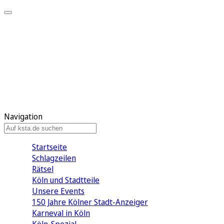
Mein KStA
Meine Artikel
Meine Region
Meine Newsletter
Mein KStA PLUS
Mein E-Paper
Navigation
Startseite
Schlagzeilen
Rätsel
Köln und Stadtteile
Unsere Events
150 Jahre Kölner Stadt-Anzeiger
Karneval in Köln