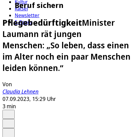
Kultur
Beruf sichern
Rätsel
Newsletter
Pflegebedürftigkeit
Minister
E-Paper
Laumann rät jungen
Menschen: „So leben, dass einen
im Alter noch ein paar Menschen
leiden können.“
Von
Claudia Lehnen
07.09.2023, 15:29 Uhr
3 min
Auf Google bevorzugen
Anhören
Schrift