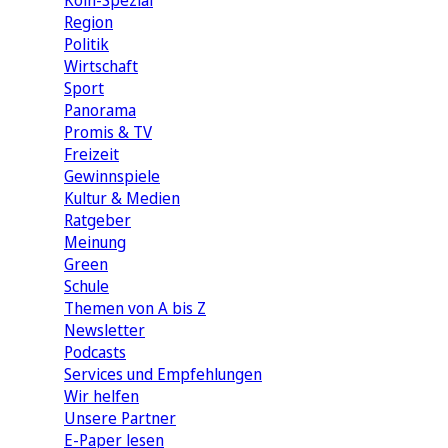
Köln-Spezial
Region
Politik
Wirtschaft
Sport
Panorama
Promis & TV
Freizeit
Gewinnspiele
Kultur & Medien
Ratgeber
Meinung
Green
Schule
Themen von A bis Z
Newsletter
Podcasts
Services und Empfehlungen
Wir helfen
Unsere Partner
E-Paper lesen