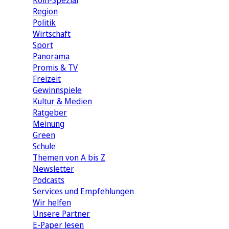
Köln-Spezial
Region
Politik
Wirtschaft
Sport
Panorama
Promis & TV
Freizeit
Gewinnspiele
Kultur & Medien
Ratgeber
Meinung
Green
Schule
Themen von A bis Z
Newsletter
Podcasts
Services und Empfehlungen
Wir helfen
Unsere Partner
E-Paper lesen