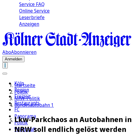
Service FAQ
Online Service
Leserbriefe
Anzeigen
Abo
Abonnieren
Anmelden
Köln
Startseite
Region
Politik
Freizeit
NRW-Politik
Restaurants
Bundesautobahn 1
FC
Panorama
Lkw-Parkchaos an Autobahnen in
Politik
NRW soll endlich gelöst werden
Wirtschaft