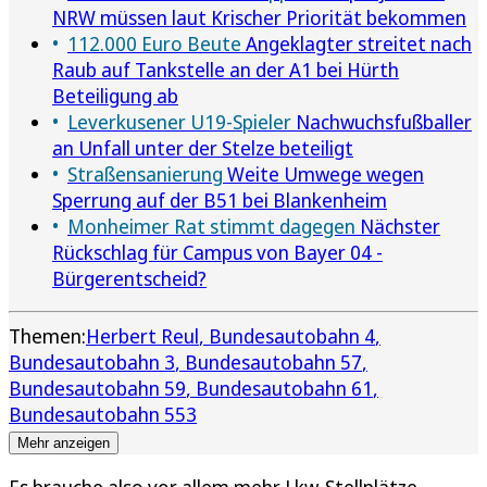
NRW müssen laut Krischer Priorität bekommen
112.000 Euro Beute
Angeklagter streitet nach
Raub auf Tankstelle an der A1 bei Hürth
Beteiligung ab
Leverkusener U19-Spieler
Nachwuchsfußballer
an Unfall unter der Stelze beteiligt
Straßensanierung
Weite Umwege wegen
Sperrung auf der B51 bei Blankenheim
Monheimer Rat stimmt dagegen
Nächster
Rückschlag für Campus von Bayer 04 -
Bürgerentscheid?
Themen:
Herbert Reul
Bundesautobahn 4
Bundesautobahn 3
Bundesautobahn 57
Bundesautobahn 59
Bundesautobahn 61
Bundesautobahn 553
Mehr anzeigen
Es brauche also vor allem mehr Lkw-Stellplätze