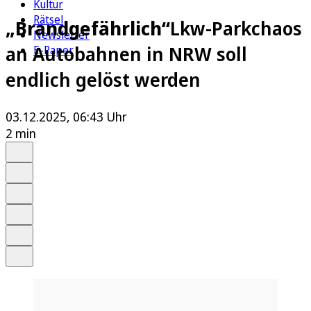
Kultur
Rätsel
„Brandgefährlich“
Lkw-Parkchaos
Newsletter
an Autobahnen in NRW soll
E-Paper
endlich gelöst werden
03.12.2025, 06:43 Uhr
2 min
Auf Google bevorzugen
Anhören
Schrift
Merken
Drucken
Teilen