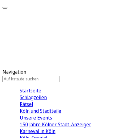
Mein KStA
Meine Artikel
Meine Region
Meine Newsletter
Mein KStA PLUS
Mein E-Paper
Navigation
Startseite
Schlagzeilen
Rätsel
Köln und Stadtteile
Unsere Events
150 Jahre Kölner Stadt-Anzeiger
Karneval in Köln