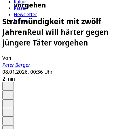
Kultur
vorgehen
Rätsel
Newsletter
Strafmündigkeit mit zwölf
E-Paper
Jahren
Reul will härter gegen
jüngere Täter vorgehen
Von
Peter Berger
08.01.2026, 00:36 Uhr
2 min
Auf Google bevorzugen
Anhören
Schrift
Merken
Drucken
Teilen