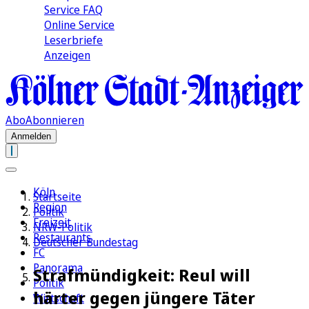
Service FAQ
Online Service
Leserbriefe
Anzeigen
Abo
Abonnieren
Anmelden
Köln
Startseite
Region
Politik
Freizeit
NRW-Politik
Restaurants
Deutscher Bundestag
FC
Panorama
Strafmündigkeit: Reul will
Politik
härter gegen jüngere Täter
Wirtschaft