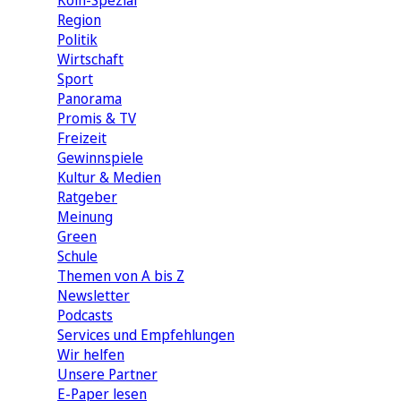
Köln-Spezial
Region
Politik
Wirtschaft
Sport
Panorama
Promis & TV
Freizeit
Gewinnspiele
Kultur & Medien
Ratgeber
Meinung
Green
Schule
Themen von A bis Z
Newsletter
Podcasts
Services und Empfehlungen
Wir helfen
Unsere Partner
E-Paper lesen