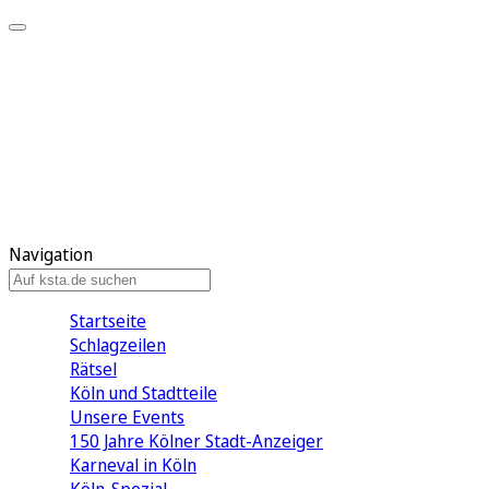
Mein KStA
Meine Artikel
Meine Region
Meine Newsletter
Mein KStA PLUS
Mein E-Paper
Navigation
Startseite
Schlagzeilen
Rätsel
Köln und Stadtteile
Unsere Events
150 Jahre Kölner Stadt-Anzeiger
Karneval in Köln