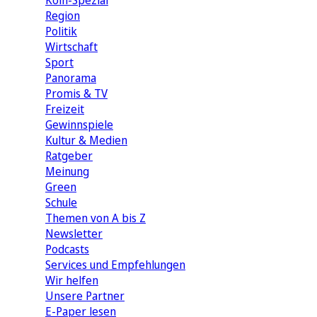
Köln-Spezial
Region
Politik
Wirtschaft
Sport
Panorama
Promis & TV
Freizeit
Gewinnspiele
Kultur & Medien
Ratgeber
Meinung
Green
Schule
Themen von A bis Z
Newsletter
Podcasts
Services und Empfehlungen
Wir helfen
Unsere Partner
E-Paper lesen