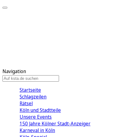
Mein KStA
Meine Artikel
Meine Region
Meine Newsletter
Mein KStA PLUS
Mein E-Paper
Navigation
Startseite
Schlagzeilen
Rätsel
Köln und Stadtteile
Unsere Events
150 Jahre Kölner Stadt-Anzeiger
Karneval in Köln