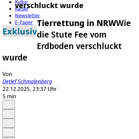
Kultur
verschluckt wurde
Rätsel
Newsletter
Tierrettung in NRW
Wie
E-Paper
Exklusiv
die Stute Fee vom
Erdboden verschluckt
wurde
Von
Detlef Schmalenberg
22.12.2025, 23:37 Uhr
5 min
Auf Google bevorzugen
Anhören
Schrift
Merken