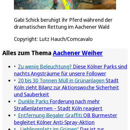
Gabi Schick beruhigt ihr Pferd während der
dramatischen Rettung im Aachener Wald
Copyright: Lutz Hauch/Comcavalo
Alles zum Thema
Aachener Weiher
Zu wenig Beleuchtung?
Diese Kölner Parks sind
nachts Angsträume für unsere Follower
20 bis 30 Tonnen Müll in Grünanlagen
Stadt
Köln zieht Bilanz zur Aktionswoche Sicherheit
und Sauberkeit
Dunkle Parks
Forderung nach mehr
Straßenlaternen – Stadt Köln reagiert
Entfernung illegaler Graffiti
OB Burmester
begleitet Kölner Anti-Spray-Aktion
„Lieblingsplatz im Grünen“
Das ist zur