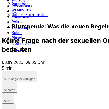
Freizeit
Ratgeber
Restaurants
Gesundheit
FC
Robert-Koch-Institut
Panorama
Politik
Blutspende: Was die neuen Regel
Wirtschaft
Kultur
Rätsel
Keine Frage nach der sexuellen 
Newsletter
bedeuten
E-Paper
03.09.2023, 09:35 Uhr
5 min
Auf Google bevorzugen
Anhören
Schrift