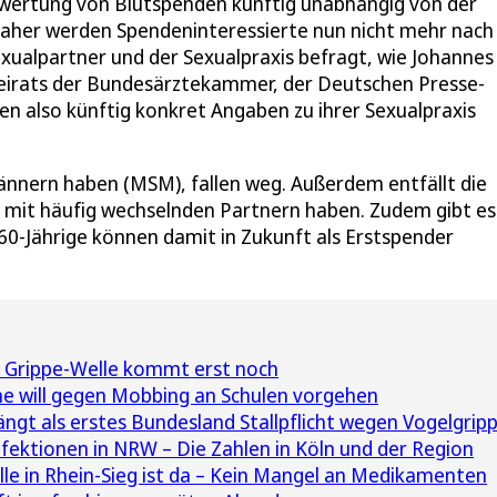
bewertung von Blutspenden künftig unabhängig von der
Daher werden Spendeninteressierte nun nicht mehr nach 
exualpartner und der Sexualpraxis befragt, wie Johannes
Beirats der Bundesärztekammer, der Deutschen Presse-
n also künftig konkret Angaben zu ihrer Sexualpraxis
Männern haben (MSM), fallen weg. Außerdem entfällt die
 mit häufig wechselnden Partnern haben. Zudem gibt es
-60-Jährige können damit in Zukunft als Erstspender
ie Grippe-Welle kommt erst noch
 will gegen Mobbing an Schulen vorgehen
ngt als erstes Bundesland Stallpflicht wegen Vogelgrip
ektionen in NRW – Die Zahlen in Köln und der Region
le in Rhein-Sieg ist da – Kein Mangel an Medikamenten