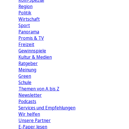
Köln-Spezial
Region
Politik
Wirtschaft
Sport
Panorama
Promis & TV
Freizeit
Gewinnspiele
Kultur & Medien
Ratgeber
Meinung
Green
Schule
Themen von A bis Z
Newsletter
Podcasts
Services und Empfehlungen
Wir helfen
Unsere Partner
E-Paper lesen