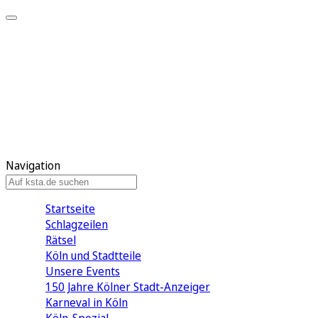
Mein KStA
Meine Artikel
Meine Region
Meine Newsletter
Mein KStA PLUS
Mein E-Paper
Navigation
Startseite
Schlagzeilen
Rätsel
Köln und Stadtteile
Unsere Events
150 Jahre Kölner Stadt-Anzeiger
Karneval in Köln