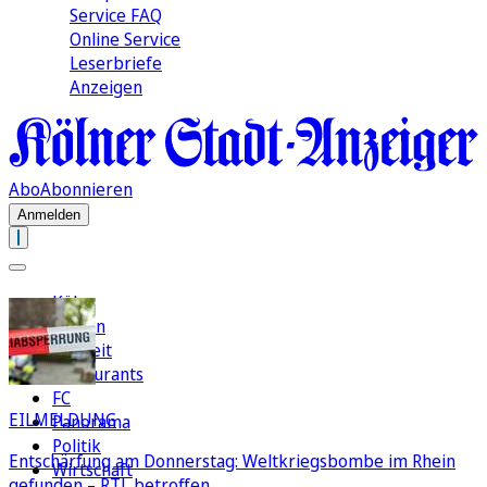
Service FAQ
Online Service
Leserbriefe
Anzeigen
Abo
Abonnieren
Anmelden
Köln
Region
Freizeit
Restaurants
FC
EILMELDUNG
Panorama
Politik
Entschärfung am Donnerstag: Weltkriegsbombe im Rhein
Wirtschaft
gefunden – RTL betroffen