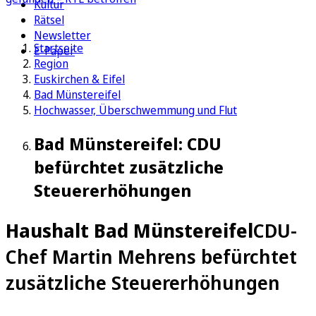
Kultur
Rätsel
Newsletter
Startseite
E-Paper
Region
Euskirchen & Eifel
Bad Münstereifel
Hochwasser, Überschwemmung und Flut
Bad Münstereifel: CDU
befürchtet zusätzliche
Steuererhöhungen
Haushalt Bad Münstereifel
CDU-
Chef Martin Mehrens befürchtet
zusätzliche Steuererhöhungen