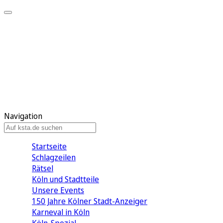
Mein KStA
Meine Artikel
Meine Region
Meine Newsletter
Mein KStA PLUS
Mein E-Paper
Navigation
Startseite
Schlagzeilen
Rätsel
Köln und Stadtteile
Unsere Events
150 Jahre Kölner Stadt-Anzeiger
Karneval in Köln