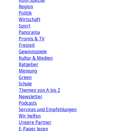
Köln-Spezial
Region
Politik
Wirtschaft
Sport
Panorama
Promis & TV
Freizeit
Gewinnspiele
Kultur & Medien
Ratgeber
Meinung
Green
Schule
Themen von A bis Z
Newsletter
Podcasts
Services und Empfehlungen
Wir helfen
Unsere Partner
E-Paper lesen