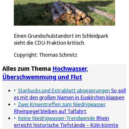
Einen Grundschulstandort im Schleidpark
sieht die CDU-Fraktion kritisch.
Copyright: Thomas Schmitz
Alles zum Thema
Hochwasser,
Überschwemmung und Flut
Starbucks und Extrablatt abgesprungen
So soll
es mit den großen Namen in Euskirchen klappen
Zwei Krisentreffen zum Niedrigwasser
Rheinpegel bleiben auf Talfahrt
Keine Niedrigwasser-Trendwende
Rhein
erreicht historische Tiefstände – Köln könnte