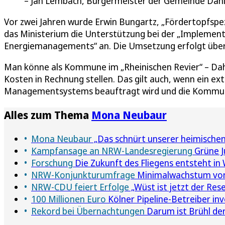
Jan Lembach, Bürgermeister der Gemeinde Dah
Vor zwei Jahren wurde Erwin Bungartz, „Fördertopfspez
das Ministerium die Unterstützung bei der „Implemen
Energiemanagements“ an. Die Umsetzung erfolgt über
Man könne als Kommune im „Rheinischen Revier“ – Dahl
Kosten in Rechnung stellen. Das gilt auch, wenn ein e
Managementsystems beauftragt wird und die Kommune 
Alles zum Thema
Mona Neubaur
Mona Neubaur
„Das schnürt unserer heimischen 
Kampfansage an NRW-Landesregierung
Grüne J
Forschung
Die Zukunft des Fliegens entsteht in
NRW-Konjunkturumfrage
Minimalwachstum von 
NRW-CDU feiert Erfolge
„Wüst ist jetzt der Res
100 Millionen Euro
Kölner Pipeline-Betreiber in
Rekord bei Übernachtungen
Darum ist Brühl der