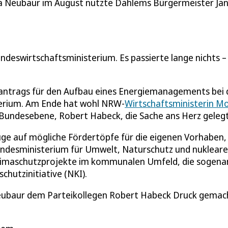
 Neubaur im August nutzte Dahlems Bürgermeister Ja
deswirtschaftsministerium. Es passierte lange nichts – 
erantrags für den Aufbau eines Energiemanagements bei 
erium. Am Ende hat wohl NRW-
Wirtschaftsministerin M
Bundesebene, Robert Habeck, die Sache ans Herz gelegt
e auf mögliche Fördertöpfe für die eigenen Vorhaben, 
undesministerium für Umwelt, Naturschutz und nukleare
 Klimaschutzprojekte im kommunalen Umfeld, die sogen
hutzinitiative (NKI).
Neubaur dem Parteikollegen Robert Habeck Druck gemac