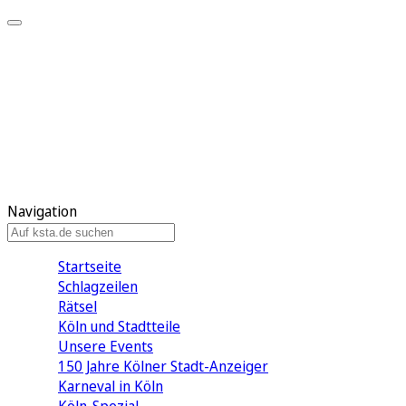
Mein KStA
Meine Artikel
Meine Region
Meine Newsletter
Mein KStA PLUS
Mein E-Paper
Navigation
Startseite
Schlagzeilen
Rätsel
Köln und Stadtteile
Unsere Events
150 Jahre Kölner Stadt-Anzeiger
Karneval in Köln