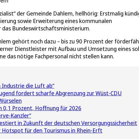
lem
ialist“ der Gemeinde Dahlem, hellhörig: Erstmalig künd
tierung sowie Erweiterung eines kommunalen
 das Bundeswirtschaftsministerium.
em gehört noch dazu – bis zu 90 Prozent der förderfä
xterner Dienstleister mit Aufbau und Umsetzung eines so
das nötige Fachpersonal nicht stellen kann.
Industrie die Luft ab“
ugend fordert scharfe Abgrenzung zur Wüst-CDU
 Würselen
0,1 Prozent, Hoffnung für 2026
erve-Kanzler“
vestiert in Zukunft der deutschen Versorgungssicherheit
 Hotspot für den Tourismus in Rhein-Erft