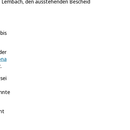
n Lembach, den ausstehenden Bescheid
bis
der
ona
.
sei
annte
ht