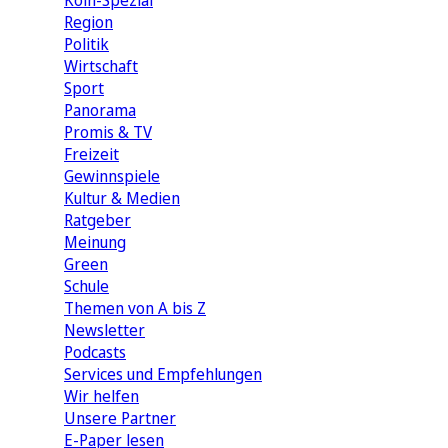
Köln-Spezial
Region
Politik
Wirtschaft
Sport
Panorama
Promis & TV
Freizeit
Gewinnspiele
Kultur & Medien
Ratgeber
Meinung
Green
Schule
Themen von A bis Z
Newsletter
Podcasts
Services und Empfehlungen
Wir helfen
Unsere Partner
E-Paper lesen