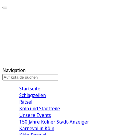
Mein KStA
Meine Artikel
Meine Region
Meine Newsletter
Mein KStA PLUS
Mein E-Paper
Navigation
Startseite
Schlagzeilen
Rätsel
Köln und Stadtteile
Unsere Events
150 Jahre Kölner Stadt-Anzeiger
Karneval in Köln