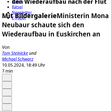
den Wiederaufbau nach der Flut
Kultur
Rätsel
Newsletter
Mit Bildergalerie
Ministerin Mona
E-Paper
Neubaur schaute sich den
Wiederaufbau in Euskirchen an
Von
Tom Steinicke
und
Michael Schwarz
10.05.2024, 18:49 Uhr
7 min
Auf Google bevorzugen
Anhören
Schrift
Merken
Drucken