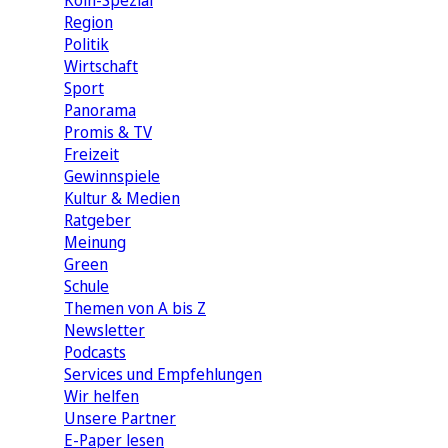
Köln-Spezial
Region
Politik
Wirtschaft
Sport
Panorama
Promis & TV
Freizeit
Gewinnspiele
Kultur & Medien
Ratgeber
Meinung
Green
Schule
Themen von A bis Z
Newsletter
Podcasts
Services und Empfehlungen
Wir helfen
Unsere Partner
E-Paper lesen