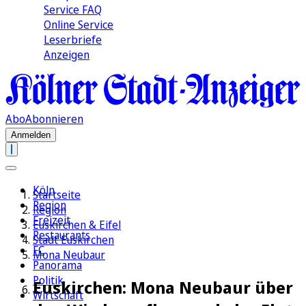
Service FAQ
Online Service
Leserbriefe
Anzeigen
Abo
Abonnieren
Anmelden
Köln
Startseite
Region
Region
Freizeit
Euskirchen & Eifel
Restaurants
Stadt Euskirchen
FC
Mona Neubaur
Panorama
Politik
Euskirchen: Mona Neubaur über
Wirtschaft