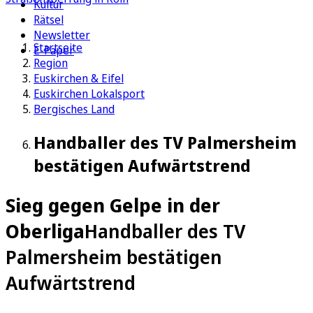
Kultur
Rätsel
Newsletter
Startseite
E-Paper
Region
Euskirchen & Eifel
Euskirchen Lokalsport
Bergisches Land
Handballer des TV Palmersheim
bestätigen Aufwärtstrend
Sieg gegen Gelpe in der
Oberliga
Handballer des TV
Palmersheim bestätigen
Aufwärtstrend