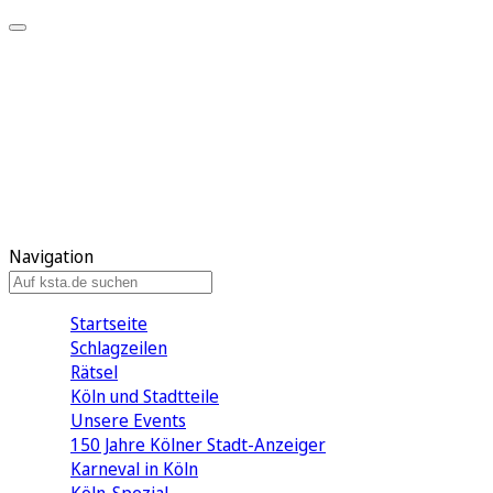
Mein KStA
Meine Artikel
Meine Region
Meine Newsletter
Mein KStA PLUS
Mein E-Paper
Navigation
Startseite
Schlagzeilen
Rätsel
Köln und Stadtteile
Unsere Events
150 Jahre Kölner Stadt-Anzeiger
Karneval in Köln