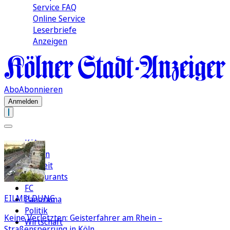
Service FAQ
Online Service
Leserbriefe
Anzeigen
Abo
Abonnieren
Anmelden
Köln
Region
Freizeit
Restaurants
FC
EILMELDUNG
Panorama
Politik
Keine Verletzten: Geisterfahrer am Rhein –
Wirtschaft
Straßensperrung in Köln