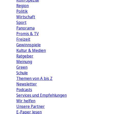
Köln-Spezial
Region
Politik
Wirtschaft
Sport
Panorama
Promis & TV
Freizeit
Gewinnspiele
Kultur & Medien
Ratgeber
Meinung
Green
Schule
Themen von A bis Z
Newsletter
Podcasts
Services und Empfehlungen
Wir helfen
Unsere Partner
E-Paper lesen