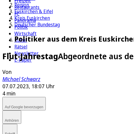
Freizeit
Region
Restaurants
Euskirchen & Eifel
FC
Kreis Euskirchen
Panorama
Deutscher Bundestag
Politik
Wirtschaft
Politiker aus dem Kreis Euskirch
Kultur
Rätsel
Newsletter
Flut-Jahrestag
Abgeordnete aus de
E-Paper
Von
Michael Schwarz
07.07.2023, 18:07 Uhr
4 min
Auf Google bevorzugen
Anhören