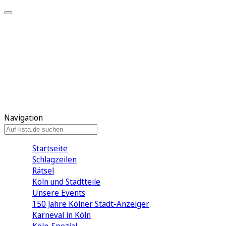
Mein KStA
Meine Artikel
Meine Region
Meine Newsletter
Mein KStA PLUS
Mein E-Paper
Navigation
Startseite
Schlagzeilen
Rätsel
Köln und Stadtteile
Unsere Events
150 Jahre Kölner Stadt-Anzeiger
Karneval in Köln