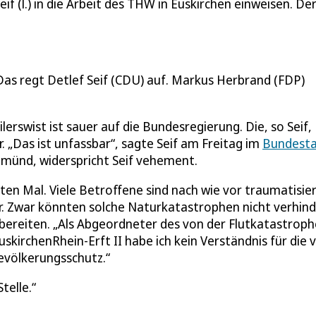
f (l.) in die Arbeit des THW in Euskirchen einweisen. Der
as regt Detlef Seif (CDU) auf. Markus Herbrand (FDP)
lerswist ist sauer auf die Bundesregierung. Die, so Seif,
„Das ist unfassbar“, sagte Seif am Freitag im
Bundest
münd, widerspricht Seif vehement.
en Mal. Viele Betroffene sind nach wie vor traumatisier
tbar. Zwar könnten solche Naturkatastrophen nicht verhin
bereiten. „Als Abgeordneter des von der Flutkatastroph
skirchenRhein-Erft II habe ich kein Verständnis für die 
evölkerungsschutz.“
telle.