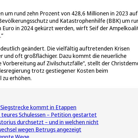
en um rund zehn Prozent von 428,6 Millionen in 2023 auf
 Bevölkerungsschutz und Katastrophenhilfe (BBK) um ru
n Euro in 2024 gekürzt werden, wirft Seif der Ampelkoali
.“
deutlich geändert. Die vielfältig auftretenden Krisen
der und oft großflächiger. Dazu kommt die neuerliche
orbereitung auf Zivilschutzfälle“, stellt der Christdem
undesregierung trotz gestiegener Kosten beim
l zu erhöhen.
 Siegstrecke kommt in Etappen
 teures Schulessen – Petition gestartet
torius durchsetzt – und in welchen nicht
wechsel wegen Betrugs angezeigt
rennte Wege