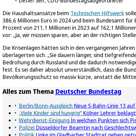
Detlef Seif, CDU-Bundestagsabgeordneter
Die Haushaltsansätze beim
Technischen Hilfswerk
soll
386,6 Millionen Euro in 2024 und beim Bundesamt für
Prozent von 211,1 Millionen in 2023 auf 162,1 Millione
vor: „Ja, wir müssen sparen, aber an der richtigen Stelle
Die Krisenlagen hätten sich in den vergangenen Jahren 
überlagerten sich. „Sie dauern länger, sind tiefgreifen
Bedrohung durch Russland und die dadurch notwendige V
fest. Es sei daher absolut unverständlich, dass die B
Bevölkerungsschutz so massiv kürze, anstatt die Mitte
Alles zum Thema
Deutscher Bundestag
Berlin/Bonn-Ausgleich
Neue S-Bahn-Linie 13 auf
„Viele Kinder sind hungrig“
Kölner Lehrer beklagt
Wehrdienst-Einigung
In welchen Punkten sich Pis
Polizei
Düsseldorfer Beamtin nach Geschlechts
Politik
Linke im Gladbacher Stadtrat gehen get