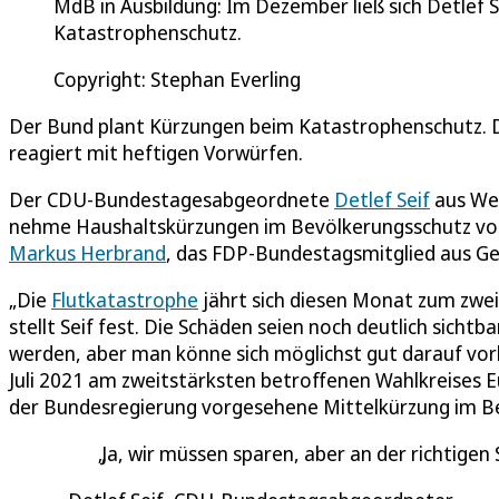
MdB in Ausbildung: Im Dezember ließ sich Detlef Sei
Katastrophenschutz.
Copyright: Stephan Everling
Der Bund plant Kürzungen beim Katastrophenschutz. D
reagiert mit heftigen Vorwürfen.
Der CDU-Bundestagesabgeordnete
Detlef Seif
aus Wei
nehme Haushaltskürzungen im Bevölkerungsschutz vor. 
Markus Herbrand
, das FDP-Bundestagsmitglied aus Ge
„Die
Flutkatastrophe
jährt sich diesen Monat zum zweit
stellt Seif fest. Die Schäden seien noch deutlich sich
werden, aber man könne sich möglichst gut darauf vor
Juli 2021 am zweitstärksten betroffenen Wahlkreises Eu
der Bundesregierung vorgesehene Mittelkürzung im B
Ja, wir müssen sparen, aber an der richtigen S