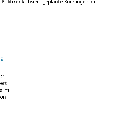
 Politiker kritisiert geplante Kürzungen im
ag
.
t“,
dert
e im
von