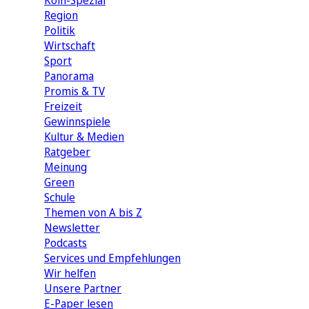
Köln-Spezial
Region
Politik
Wirtschaft
Sport
Panorama
Promis & TV
Freizeit
Gewinnspiele
Kultur & Medien
Ratgeber
Meinung
Green
Schule
Themen von A bis Z
Newsletter
Podcasts
Services und Empfehlungen
Wir helfen
Unsere Partner
E-Paper lesen