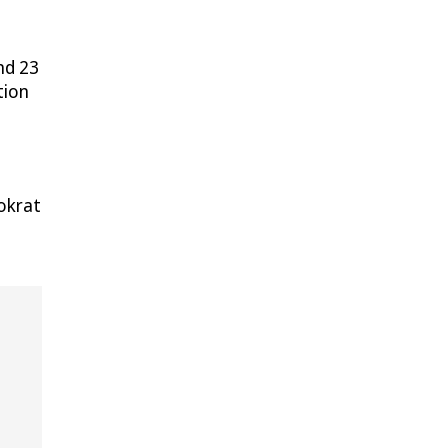
nd 23
tion
okrat