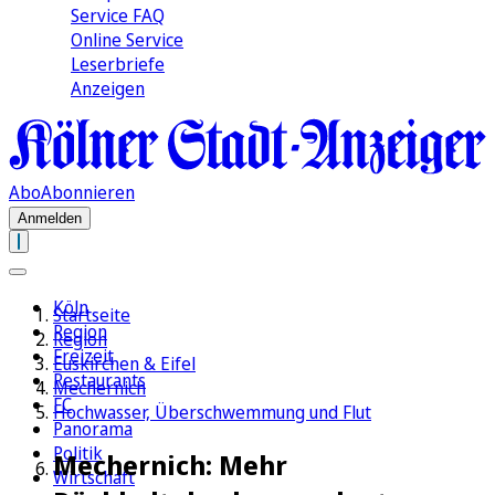
Service FAQ
Online Service
Leserbriefe
Anzeigen
Abo
Abonnieren
Anmelden
Köln
Startseite
Region
Region
Freizeit
Euskirchen & Eifel
Restaurants
Mechernich
FC
Hochwasser, Überschwemmung und Flut
Panorama
Politik
Mechernich: Mehr
Wirtschaft