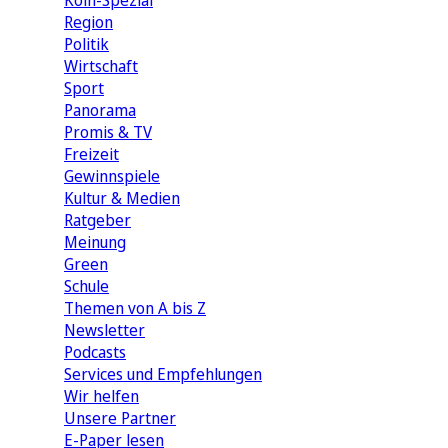
Köln-Spezial
Region
Politik
Wirtschaft
Sport
Panorama
Promis & TV
Freizeit
Gewinnspiele
Kultur & Medien
Ratgeber
Meinung
Green
Schule
Themen von A bis Z
Newsletter
Podcasts
Services und Empfehlungen
Wir helfen
Unsere Partner
E-Paper lesen