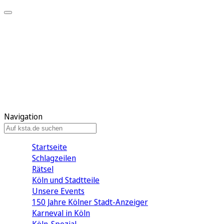
Mein KStA
Meine Artikel
Meine Region
Meine Newsletter
Mein KStA PLUS
Mein E-Paper
Navigation
Startseite
Schlagzeilen
Rätsel
Köln und Stadtteile
Unsere Events
150 Jahre Kölner Stadt-Anzeiger
Karneval in Köln