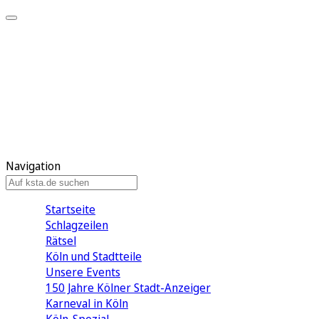
Mein KStA
Meine Artikel
Meine Region
Meine Newsletter
Mein KStA PLUS
Mein E-Paper
Navigation
Startseite
Schlagzeilen
Rätsel
Köln und Stadtteile
Unsere Events
150 Jahre Kölner Stadt-Anzeiger
Karneval in Köln