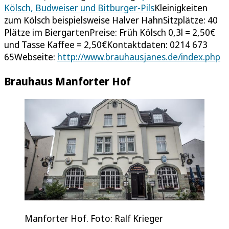
Kölsch, Budweiser und Bitburger-Pils
Kleinigkeiten
zum Kölsch beispielsweise Halver HahnSitzplätze: 40
Plätze im BiergartenPreise: Früh Kölsch 0,3l = 2,50€
und Tasse Kaffee = 2,50€Kontaktdaten: 0214 673
65Webseite:
http://www.brauhausjanes.de/index.php
Brauhaus Manforter Hof
Manforter Hof. Foto: Ralf Krieger