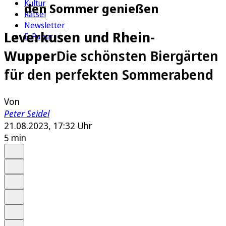
Kultur
den Sommer genießen
Rätsel
Newsletter
Leverkusen und Rhein-
E-Paper
Wupper
Die schönsten Biergärten
für den perfekten Sommerabend
Von
Peter Seidel
21.08.2023, 17:32 Uhr
5 min
Auf Google bevorzugen
Anhören
Schrift
Merken
Drucken
Teilen