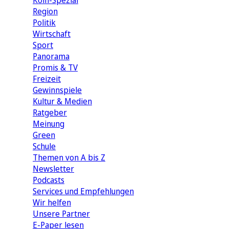
Köln-Spezial
Region
Politik
Wirtschaft
Sport
Panorama
Promis & TV
Freizeit
Gewinnspiele
Kultur & Medien
Ratgeber
Meinung
Green
Schule
Themen von A bis Z
Newsletter
Podcasts
Services und Empfehlungen
Wir helfen
Unsere Partner
E-Paper lesen