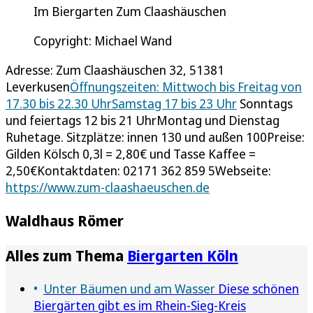
Im Biergarten Zum Claashäuschen
Copyright: Michael Wand
Adresse: Zum Claashäuschen 32, 51381
Leverkusen
Öffnungszeiten: Mittwoch bis Freitag von
17.30 bis 22.30 UhrSamstag 17 bis 23 Uhr
Sonntags
und feiertags 12 bis 21 UhrMontag und Dienstag
Ruhetage. Sitzplätze: innen 130 und außen 100Preise:
Gilden Kölsch 0,3l = 2,80€ und Tasse Kaffee =
2,50€Kontaktdaten: 02171 362 859 5Webseite:
https://www.zum-claashaeuschen.de
Waldhaus Römer
Alles zum Thema
Biergarten Köln
Unter Bäumen und am Wasser
Diese schönen
Biergärten gibt es im Rhein-Sieg-Kreis