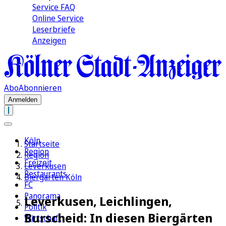
Service FAQ
Online Service
Leserbriefe
Anzeigen
Abo
Abonnieren
Anmelden
Köln
Startseite
Region
Region
Freizeit
Leverkusen
Restaurants
Biergarten Köln
FC
Panorama
Leverkusen, Leichlingen,
Politik
Burscheid: In diesen Biergärten
Wirtschaft