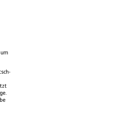
r um
tsch-
tzt
ge.
abe