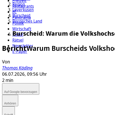
Freizeit
Region
Restaurants
Leverkusen
FC
Burscheid
Panorama
Bergisches Land
Politik
Wirtschaft
Burscheid: Warum die Volkshochs
Kultur
Rätsel
Newsletter
Bericht
Warum Burscheids Volksho
E-Paper
Von
Thomas Käding
06.07.2026, 09:56 Uhr
2 min
Auf Google bevorzugen
Anhören