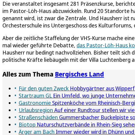
Die veranstaltet insgesamt 281 Präsenzkurse, berichte
im Pastor-Löh-Haus abzuwickeln. Rund 20 Standorte hab
genannt wird, ist zwar die Zentrale. Und Hausherr ist 
Orchesterschule ins Untergeschoss des Kulturforums, 
Aber die zeitliche Staffelung der VHS-Kurse mache eine
mal wieder geführte Debatte,
das Pastor-Löh-Haus kom
Hausherr nur bedingt nachvollziehen. Bisher teilt sich
politische Kräfte liebäugeln mit der Villa Luchtenberg a
Alles zum Thema
Bergisches Land
Für den guten Zweck
Hobbygärtner aus Wipperfü
Startraum GL
Ein Umfeld, wo junge Unternehm
Gastronomie
Spitzenköche vom Rheinisch-Bergi
Urlaubsregion
Auf einer Rundtour stellen wir v
Straßenschäden
Gummersbacher Buckelpiste sol
Biotop
Naturschutzverbände in Rhein-Sieg sehe
Ärger am Bach
Immer wieder wird in Dhünn und 