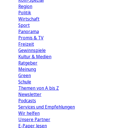
Köln-Spezial
Region
Politik
Wirtschaft
Sport
Panorama
Promis & TV
Freizeit
Gewinnspiele
Kultur & Medien
Ratgeber
Meinung
Green
Schule
Themen von A bis Z
Newsletter
Podcasts
Services und Empfehlungen
Wir helfen
Unsere Partner
E-Paper lesen