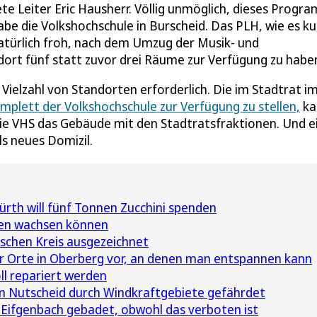
te Leiter Eric Hausherr. Völlig unmöglich, dieses Progr
e die Volkshochschule in Burscheid. Das PLH, wie es ku
natürlich froh, nach dem Umzug der Musik- und
dort fünf statt zuvor drei Räume zur Verfügung zu habe
 Vielzahl von Standorten erforderlich. Die im Stadtrat 
plett der Volkshochschule zur Verfügung zu stellen,
ka
 die VHS das Gebäude mit den Stadtratsfraktionen. Und e
ls neues Domizil.
rth will fünf Tonnen Zucchini spenden
en wachsen können
schen Kreis ausgezeichnet
ier Orte in Oberberg vor, an denen man entspannen kann
l repariert werden
n Nutscheid durch Windkraftgebiete gefährdet
Eifgenbach gebadet, obwohl das verboten ist