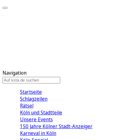
Mein KStA
Meine Artikel
Meine Region
Meine Newsletter
Mein KStA PLUS
Mein E-Paper
Navigation
Startseite
Schlagzeilen
Rätsel
Köln und Stadtteile
Unsere Events
150 Jahre Kölner Stadt-Anzeiger
Karneval in Köln