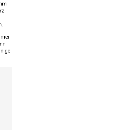
amm
rz
n.
immer
nn
inige