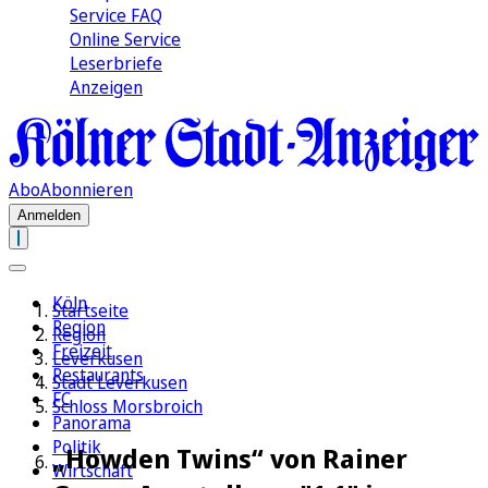
Service FAQ
Online Service
Leserbriefe
Anzeigen
Abo
Abonnieren
Anmelden
Köln
Startseite
Region
Region
Freizeit
Leverkusen
Restaurants
Stadt Leverkusen
FC
Schloss Morsbroich
Panorama
Politik
„Howden Twins“ von Rainer
Wirtschaft