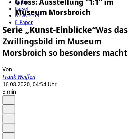
Gross: Ausstellung "1:1" im
Kultur
Rätsel
Museum Morsbroich
Newsletter
E-Paper
Serie „Kunst-Einblicke“
Was das
Zwillingsbild im Museum
Morsbroich so besonders macht
Von
Frank Weiffen
16.08.2020, 04:54 Uhr
3 min
Auf Google bevorzugen
Anhören
Schrift
Merken
Drucken