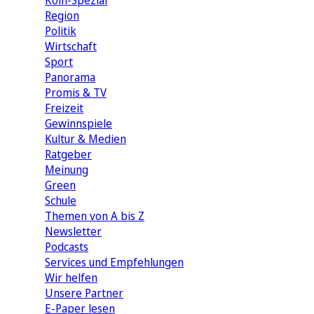
Köln-Spezial
Region
Politik
Wirtschaft
Sport
Panorama
Promis & TV
Freizeit
Gewinnspiele
Kultur & Medien
Ratgeber
Meinung
Green
Schule
Themen von A bis Z
Newsletter
Podcasts
Services und Empfehlungen
Wir helfen
Unsere Partner
E-Paper lesen