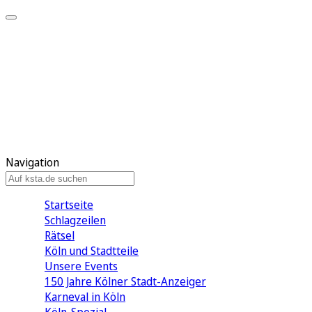
Mein KStA
Meine Artikel
Meine Region
Meine Newsletter
Mein KStA PLUS
Mein E-Paper
Navigation
Startseite
Schlagzeilen
Rätsel
Köln und Stadtteile
Unsere Events
150 Jahre Kölner Stadt-Anzeiger
Karneval in Köln