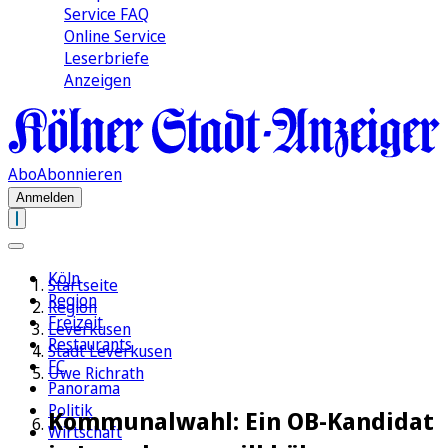
Service FAQ
Online Service
Leserbriefe
Anzeigen
Abo
Abonnieren
Anmelden
Köln
Startseite
Region
Region
Freizeit
Leverkusen
Restaurants
Stadt Leverkusen
FC
Uwe Richrath
Panorama
Politik
Kommunalwahl: Ein OB-Kandidat
Wirtschaft