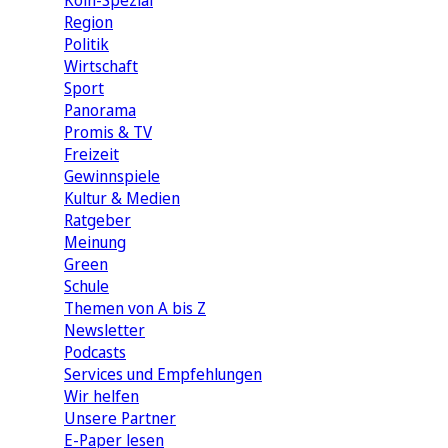
Köln-Spezial
Region
Politik
Wirtschaft
Sport
Panorama
Promis & TV
Freizeit
Gewinnspiele
Kultur & Medien
Ratgeber
Meinung
Green
Schule
Themen von A bis Z
Newsletter
Podcasts
Services und Empfehlungen
Wir helfen
Unsere Partner
E-Paper lesen