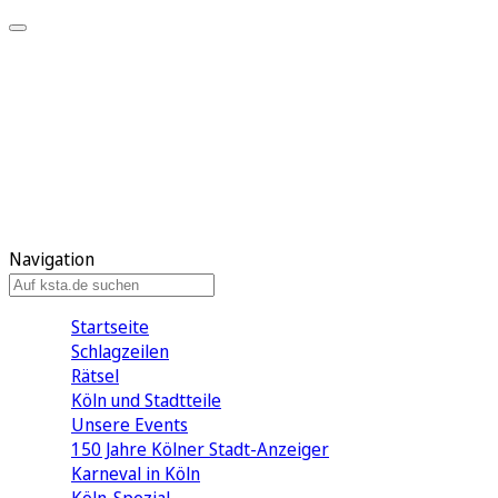
Mein KStA
Meine Artikel
Meine Region
Meine Newsletter
Mein KStA PLUS
Mein E-Paper
Navigation
Startseite
Schlagzeilen
Rätsel
Köln und Stadtteile
Unsere Events
150 Jahre Kölner Stadt-Anzeiger
Karneval in Köln