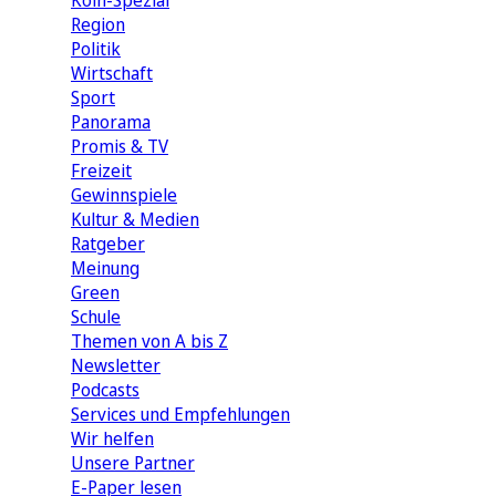
Köln-Spezial
Region
Politik
Wirtschaft
Sport
Panorama
Promis & TV
Freizeit
Gewinnspiele
Kultur & Medien
Ratgeber
Meinung
Green
Schule
Themen von A bis Z
Newsletter
Podcasts
Services und Empfehlungen
Wir helfen
Unsere Partner
E-Paper lesen