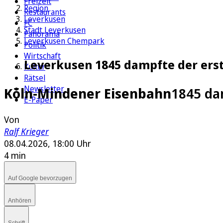
Freizeit
Region
Restaurants
Leverkusen
FC
Stadt Leverkusen
Panorama
Leverkusen Chempark
Politik
Wirtschaft
Leverkusen 1845 dampfte der erst
Kultur
Rätsel
Newsletter
Köln-Mindener Eisenbahn
1845 da
E-Paper
Von
Ralf Krieger
08.04.2026, 18:00 Uhr
4 min
Auf Google bevorzugen
Anhören