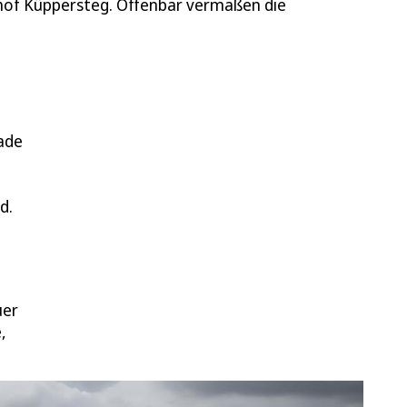
nhof Küppersteg. Offenbar vermaßen die
ade
d.
uer
,