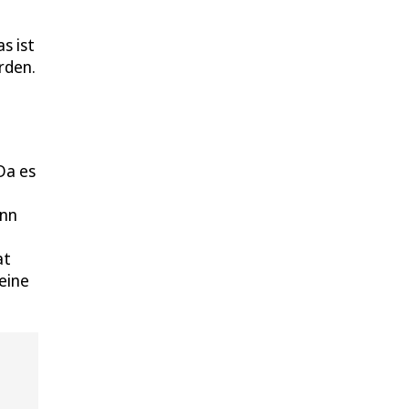
s ist
rden.
Da es
enn
at
keine