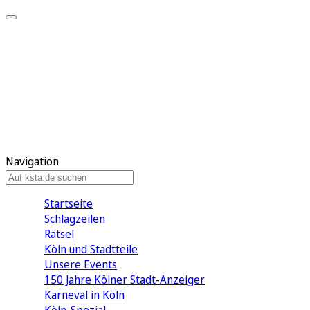
Mein KStA
Meine Artikel
Meine Region
Meine Newsletter
Mein KStA PLUS
Mein E-Paper
Navigation
Startseite
Schlagzeilen
Rätsel
Köln und Stadtteile
Unsere Events
150 Jahre Kölner Stadt-Anzeiger
Karneval in Köln