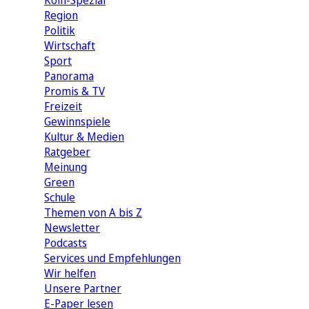
Köln-Spezial
Region
Politik
Wirtschaft
Sport
Panorama
Promis & TV
Freizeit
Gewinnspiele
Kultur & Medien
Ratgeber
Meinung
Green
Schule
Themen von A bis Z
Newsletter
Podcasts
Services und Empfehlungen
Wir helfen
Unsere Partner
E-Paper lesen