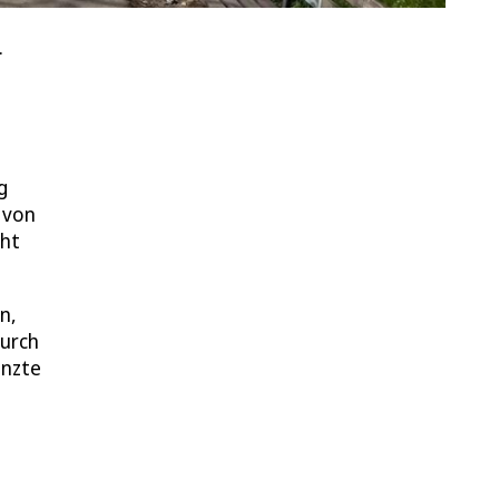
.
g
 von
cht
n,
durch
anzte