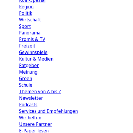
Köln-Spezial
Region
Politik
Wirtschaft
Sport
Panorama
Promis & TV
Freizeit
Gewinnspiele
Kultur & Medien
Ratgeber
Meinung
Green
Schule
Themen von A bis Z
Newsletter
Podcasts
Services und Empfehlungen
Wir helfen
Unsere Partner
E-Paper lesen