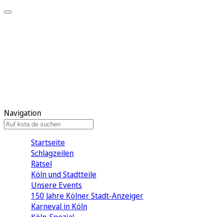
Mein KStA
Meine Artikel
Meine Region
Meine Newsletter
Mein KStA PLUS
Mein E-Paper
Navigation
Startseite
Schlagzeilen
Rätsel
Köln und Stadtteile
Unsere Events
150 Jahre Kölner Stadt-Anzeiger
Karneval in Köln