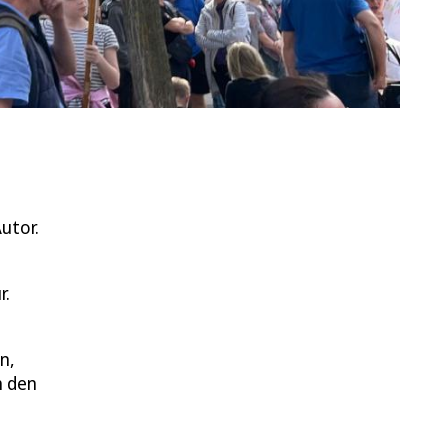
utor.
r.
n,
h den