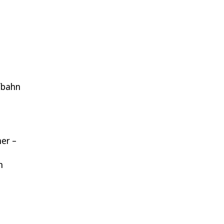
ufbahn
er –
n