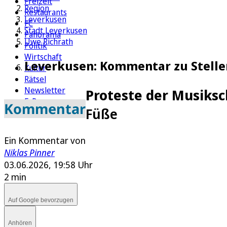
Freizeit
Region
Restaurants
Leverkusen
FC
Stadt Leverkusen
Panorama
Uwe Richrath
Politik
Wirtschaft
Leverkusen: Kommentar zu Stelle
Kultur
Rätsel
Newsletter
Proteste der Musiksc
E-Paper
Kommentar
Füße
Ein Kommentar von
Niklas Pinner
03.06.2026, 19:58 Uhr
2 min
Auf Google bevorzugen
Anhören