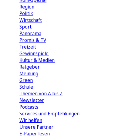
Köln-Spezial
Region
Politik
Wirtschaft
Sport
Panorama
Promis & TV
Freizeit
Gewinnspiele
Kultur & Medien
Ratgeber
Meinung
Green
Schule
Themen von A bis Z
Newsletter
Podcasts
Services und Empfehlungen
Wir helfen
Unsere Partner
E-Paper lesen