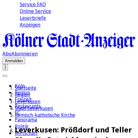
Service FAQ
Online Service
Leserbriefe
Anzeigen
Abo
Abonnieren
Anmelden
Köln
Startseite
Region
Region
Freizeit
Leverkusen
Restaurants
Stadt Leverkusen
FC
Römisch-katholische Kirche
Panorama
Politik
Leverkusen: Prößdorf und Teller
Wirtschaft