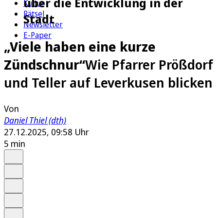
über die Entwicklung in der
Kultur
Rätsel
Stadt
Newsletter
E-Paper
„Viele haben eine kurze
Zündschnur“
Wie Pfarrer Prößdorf
und Teller auf Leverkusen blicken
Von
Daniel Thiel (dth)
27.12.2025, 09:58 Uhr
5 min
Auf Google bevorzugen
Anhören
Schrift
Merken
Drucken