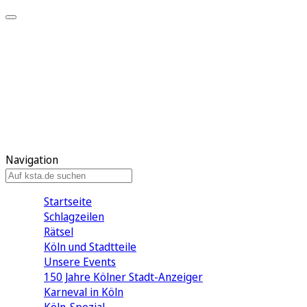
Mein KStA
Meine Artikel
Meine Region
Meine Newsletter
Mein KStA PLUS
Mein E-Paper
Navigation
Startseite
Schlagzeilen
Rätsel
Köln und Stadtteile
Unsere Events
150 Jahre Kölner Stadt-Anzeiger
Karneval in Köln