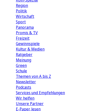
Köln-Spezial
Region
Politik
Wirtschaft
Sport
Panorama
Promis & TV
Freizeit
Gewinnspiele
Kultur & Medien
Ratgeber
Meinung
Green
Schule
Themen von A bis Z
Newsletter
Podcasts
Services und Empfehlungen
Wir helfen
Unsere Partner
E-Paper lesen