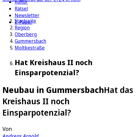
Kultur
Rätsel
Newsletter
Startseite
E-Paper
Region
Oberberg
Gummersbach
Moltkestraße
Hat Kreishaus II noch
Einsparpotenzial?
Neubau in Gummersbach
Hat das
Kreishaus II noch
Einsparpotenzial?
Von
Andreas Arnold