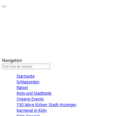
Mein KStA
Meine Artikel
Meine Region
Meine Newsletter
Mein KStA PLUS
Mein E-Paper
Navigation
Startseite
Schlagzeilen
Rätsel
Köln und Stadtteile
Unsere Events
150 Jahre Kölner Stadt-Anzeiger
Karneval in Köln