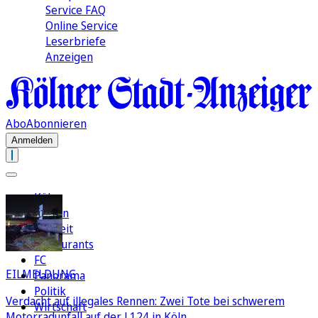
Service FAQ
Online Service
Leserbriefe
Anzeigen
Abo
Abonnieren
Anmelden
Köln
Region
Freizeit
Restaurants
FC
EILMELDUNG
Panorama
Politik
Verdacht auf illegales Rennen: Zwei Tote bei schwerem
Wirtschaft
Motorradunfall auf der L124 in Köln