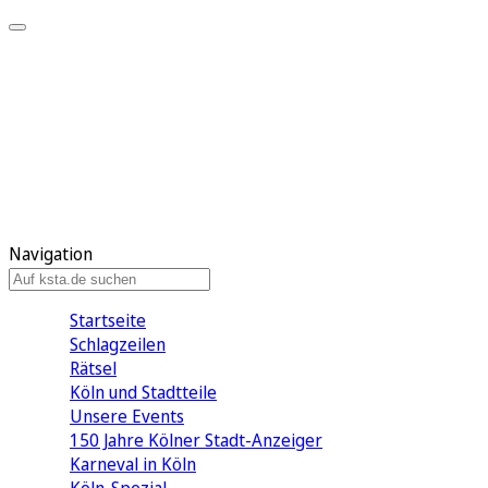
Mein KStA
Meine Artikel
Meine Region
Meine Newsletter
Mein KStA PLUS
Mein E-Paper
Navigation
Startseite
Schlagzeilen
Rätsel
Köln und Stadtteile
Unsere Events
150 Jahre Kölner Stadt-Anzeiger
Karneval in Köln