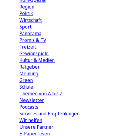
Köln-Spezial
Region
Politik
Wirtschaft
Sport
Panorama
Promis & TV
Freizeit
Gewinnspiele
Kultur & Medien
Ratgeber
Meinung
Green
Schule
Themen von A bis Z
Newsletter
Podcasts
Services und Empfehlungen
Wir helfen
Unsere Partner
E-Paper lesen