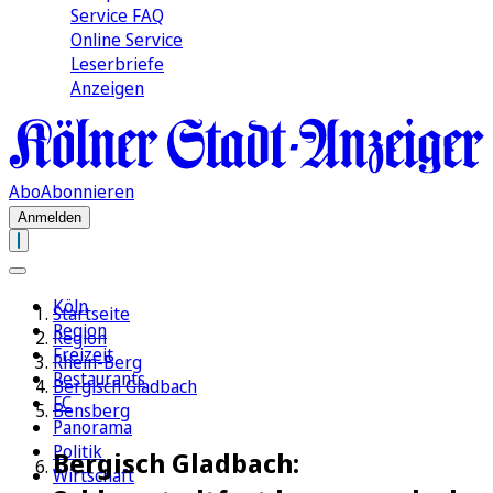
Service FAQ
Online Service
Leserbriefe
Anzeigen
Abo
Abonnieren
Anmelden
Köln
Startseite
Region
Region
Freizeit
Rhein-Berg
Restaurants
Bergisch Gladbach
FC
Bensberg
Panorama
Politik
Bergisch Gladbach:
Wirtschaft