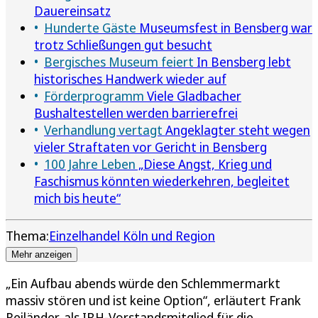
Dauereinsatz
Hunderte Gäste
Museumsfest in Bensberg war
trotz Schließungen gut besucht
Bergisches Museum feiert
In Bensberg lebt
historisches Handwerk wieder auf
Förderprogramm
Viele Gladbacher
Bushaltestellen werden barrierefrei
Verhandlung vertagt
Angeklagter steht wegen
vieler Straftaten vor Gericht in Bensberg
100 Jahre Leben
„Diese Angst, Krieg und
Faschismus könnten wiederkehren, begleitet
mich bis heute“
Thema:
Einzelhandel Köln und Region
Mehr anzeigen
„Ein Aufbau abends würde den Schlemmermarkt
massiv stören und ist keine Option“, erläutert Frank
Reiländer, als IBH-Vorstandsmitglied für die