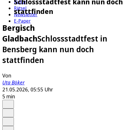
Schlossstadtfest kann nun doch
Kultur
Rätsel
stattfinden
Newsletter
E-Paper
Bergisch
Gladbach
Schlossstadtfest in
Bensberg kann nun doch
stattfinden
Von
Uta Böker
21.05.2026, 05:55 Uhr
5 min
Auf Google bevorzugen
Anhören
Schrift
Merken