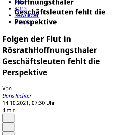
Hoffnungsthaler
Kultur
Rätsel
Geschäftsleuten fehlt die
Newsletter
Perspektive
E-Paper
Folgen der Flut in
Rösrath
Hoffnungsthaler
Geschäftsleuten fehlt die
Perspektive
Von
Doris Richter
14.10.2021, 07:30 Uhr
4 min
Auf Google bevorzugen
Anhören
Schrift