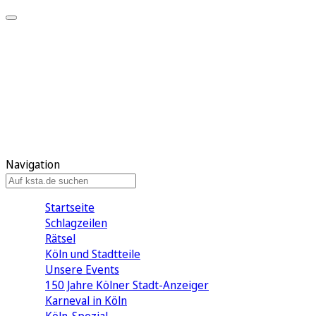
Mein KStA
Meine Artikel
Meine Region
Meine Newsletter
Mein KStA PLUS
Mein E-Paper
Navigation
Startseite
Schlagzeilen
Rätsel
Köln und Stadtteile
Unsere Events
150 Jahre Kölner Stadt-Anzeiger
Karneval in Köln