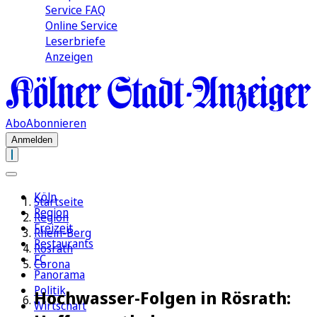
Service FAQ
Online Service
Leserbriefe
Anzeigen
Abo
Abonnieren
Anmelden
Köln
Startseite
Region
Region
Freizeit
Rhein-Berg
Restaurants
Rösrath
FC
Corona
Panorama
Politik
Hochwasser-Folgen in Rösrath:
Wirtschaft