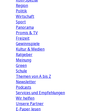
Köln-Spezial
Region
Politik
Wirtschaft
Sport
Panorama
Promis & TV
Freizeit
Gewinnspiele
Kultur & Medien
Ratgeber
Meinung
Green
Schule
Themen von A bis Z
Newsletter
Podcasts
Services und Empfehlungen
Wir helfen
Unsere Partner
E-Paper lesen