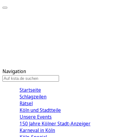
Mein KStA
Meine Artikel
Meine Region
Meine Newsletter
Mein KStA PLUS
Mein E-Paper
Navigation
Startseite
Schlagzeilen
Rätsel
Köln und Stadtteile
Unsere Events
150 Jahre Kölner Stadt-Anzeiger
Karneval in Köln