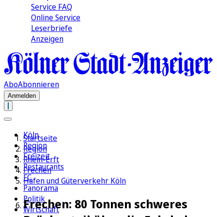
Service FAQ
Online Service
Leserbriefe
Anzeigen
Abo
Abonnieren
Anmelden
Köln
Startseite
Region
Region
Freizeit
Rhein-Erft
Restaurants
Frechen
FC
Häfen und Güterverkehr Köln
Panorama
Politik
Frechen: 80 Tonnen schweres
Wirtschaft