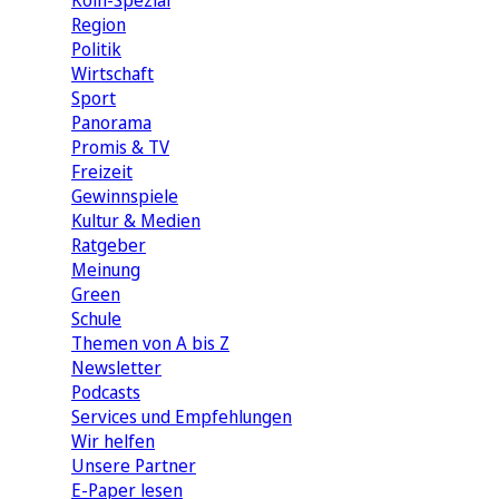
Köln-Spezial
Region
Politik
Wirtschaft
Sport
Panorama
Promis & TV
Freizeit
Gewinnspiele
Kultur & Medien
Ratgeber
Meinung
Green
Schule
Themen von A bis Z
Newsletter
Podcasts
Services und Empfehlungen
Wir helfen
Unsere Partner
E-Paper lesen