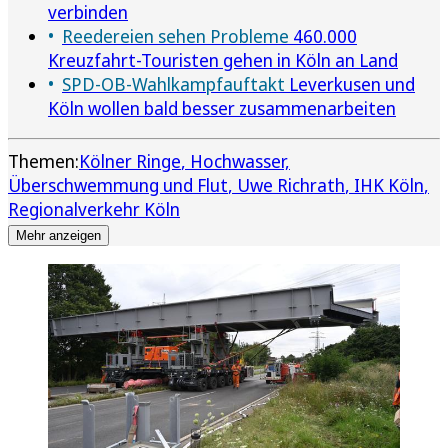
verbinden
Reedereien sehen Probleme
460.000
Kreuzfahrt-Touristen gehen in Köln an Land
SPD-OB-Wahlkampfauftakt
Leverkusen und
Köln wollen bald besser zusammenarbeiten
Themen:
Kölner Ringe
Hochwasser,
Überschwemmung und Flut
Uwe Richrath
IHK Köln
Regionalverkehr Köln
Mehr anzeigen