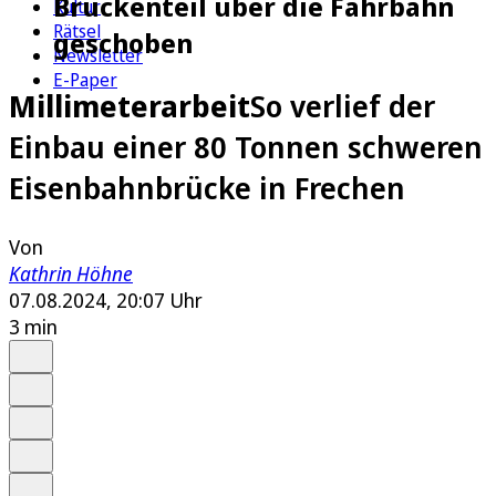
Brückenteil über die Fahrbahn
Kultur
Rätsel
geschoben
Newsletter
E-Paper
Millimeterarbeit
So verlief der
Einbau einer 80 Tonnen schweren
Eisenbahnbrücke in Frechen
Von
Kathrin Höhne
07.08.2024, 20:07 Uhr
3 min
Auf Google bevorzugen
Anhören
Schrift
Merken
Drucken