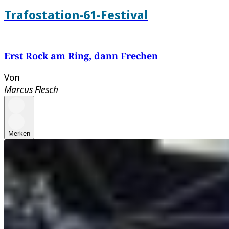
Trafostation-61-Festival
Erst Rock am Ring, dann Frechen
Von
Marcus Flesch
Merken