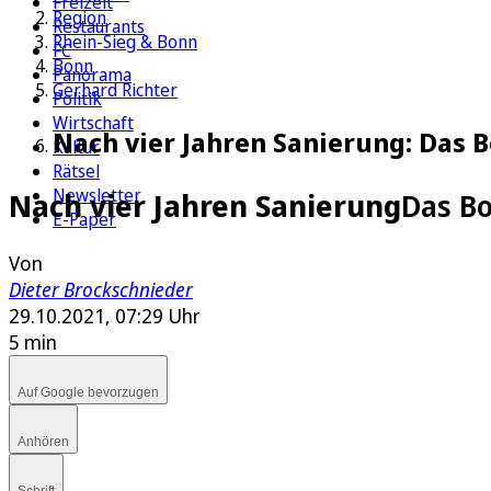
Freizeit
Region
Restaurants
Rhein-Sieg & Bonn
FC
Bonn
Panorama
Gerhard Richter
Politik
Wirtschaft
Nach vier Jahren Sanierung: Das 
Kultur
Rätsel
Newsletter
Nach vier Jahren Sanierung
Das Bo
E-Paper
Von
Dieter Brockschnieder
29.10.2021, 07:29 Uhr
5 min
Auf Google bevorzugen
Anhören