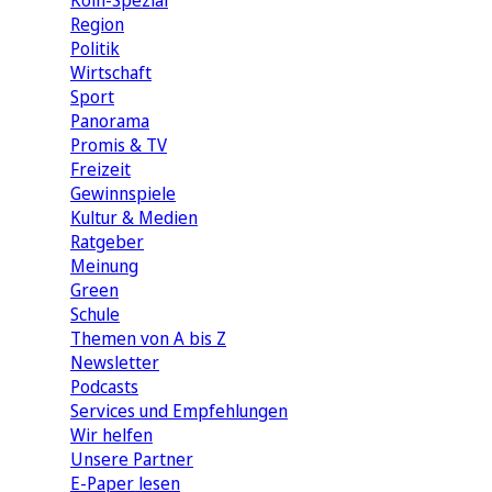
Köln-Spezial
Region
Politik
Wirtschaft
Sport
Panorama
Promis & TV
Freizeit
Gewinnspiele
Kultur & Medien
Ratgeber
Meinung
Green
Schule
Themen von A bis Z
Newsletter
Podcasts
Services und Empfehlungen
Wir helfen
Unsere Partner
E-Paper lesen