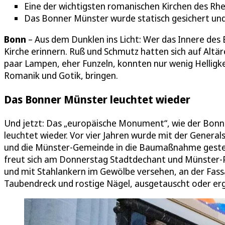
Eine der wichtigsten romanischen Kirchen des Rhei
Das Bonner Münster wurde statisch gesichert und 
Bonn
– Aus dem Dunklen ins Licht: Wer das Innere des
Kirche erinnern. Ruß und Schmutz hatten sich auf Altär
paar Lampen, eher Funzeln, konnten nur wenig Helligkei
Romanik und Gotik, bringen.
Das Bonner Münster leuchtet wieder
Und jetzt: Das „europäische Monument“, wie der Bonne
leuchtet wieder. Vor vier Jahren wurde mit der Genera
und die Münster-Gemeinde in die Baumaßnahme gestec
freut sich am Donnerstag Stadtdechant und Münster-Pf
und mit Stahlankern im Gewölbe versehen, an der Fass
Taubendreck und rostige Nägel, ausgetauscht oder er