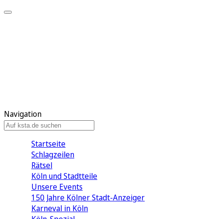
Mein KStA
Meine Artikel
Meine Region
Meine Newsletter
Mein KStA PLUS
Mein E-Paper
Navigation
Startseite
Schlagzeilen
Rätsel
Köln und Stadtteile
Unsere Events
150 Jahre Kölner Stadt-Anzeiger
Karneval in Köln