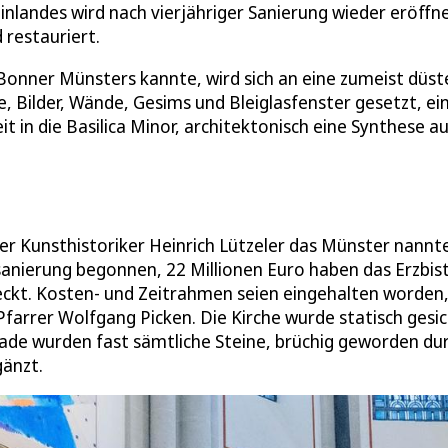
nlandes wird nach vierjähriger Sanierung wieder eröffne
restauriert.
 Bonner Münsters kannte, wird sich an eine zumeist düst
e, Bilder, Wände, Gesims und Bleiglasfenster gesetzt, ei
t in die Basilica Minor, architektonisch eine Synthese a
r Kunsthistoriker Heinrich Lützeler das Münster nannt
lsanierung begonnen, 22 Millionen Euro haben das Erzbi
kt. Kosten- und Zeitrahmen seien eingehalten worden
arrer Wolfgang Picken. Die Kirche wurde statisch gesi
ade wurden fast sämtliche Steine, brüchig geworden du
gänzt.