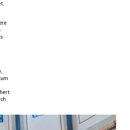
t.
ere
n
us
e,
stum
,
chert
rch