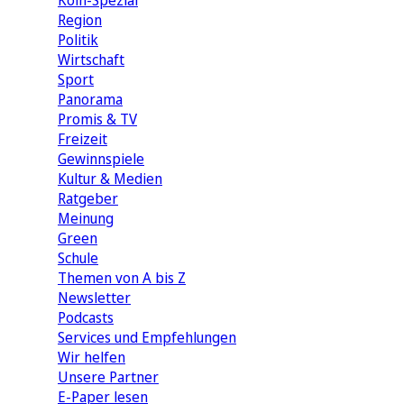
Köln-Spezial
Region
Politik
Wirtschaft
Sport
Panorama
Promis & TV
Freizeit
Gewinnspiele
Kultur & Medien
Ratgeber
Meinung
Green
Schule
Themen von A bis Z
Newsletter
Podcasts
Services und Empfehlungen
Wir helfen
Unsere Partner
E-Paper lesen