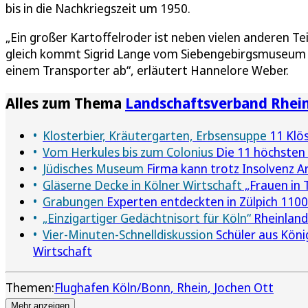
bis in die Nachkriegszeit um 1950.
„Ein großer Kartoffelroder ist neben vielen anderen T
gleich kommt Sigrid Lange vom Siebengebirgsmuseum u
einem Transporter ab“, erläutert Hannelore Weber.
Alles zum Thema
Landschaftsverband Rhei
Klosterbier, Kräutergarten, Erbsensuppe
11 Klös
Vom Herkules bis zum Colonius
Die 11 höchsten
Jüdisches Museum
Firma kann trotz Insolvenz A
Gläserne Decke in Kölner Wirtschaft
„Frauen in 
Grabungen
Experten entdeckten in Zülpich 1100
„Einzigartiger Gedächtnisort für Köln“
Rheinland
Vier-Minuten-Schnelldiskussion
Schüler aus Köni
Wirtschaft
Themen:
Flughafen Köln/Bonn
Rhein
Jochen Ott
Mehr anzeigen