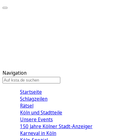
Mein KStA
Meine Artikel
Meine Region
Meine Newsletter
Mein KStA PLUS
Mein E-Paper
Navigation
Startseite
Schlagzeilen
Rätsel
Köln und Stadtteile
Unsere Events
150 Jahre Kölner Stadt-Anzeiger
Karneval in Köln