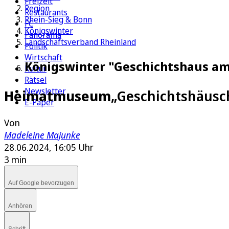
Freizeit
Region
Restaurants
Rhein-Sieg & Bonn
FC
Königswinter
Panorama
Landschaftsverband Rheinland
Politik
Wirtschaft
Königswinter "Geschichtshaus am
Kultur
Rätsel
Newsletter
Heimatmuseum
„Geschichtshäusch
E-Paper
Von
Madeleine Majunke
28.06.2024, 16:05 Uhr
3 min
Auf Google bevorzugen
Anhören