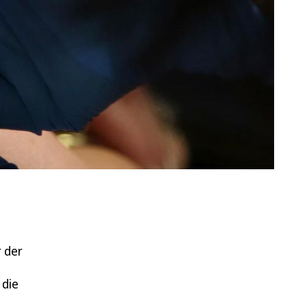
r der
 die