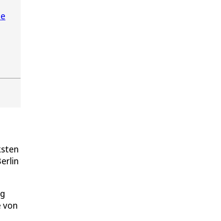
pe
ksten
erlin
ng
e von