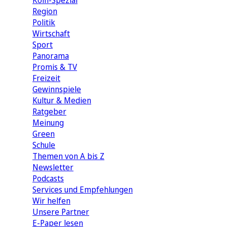
Köln-Spezial
Region
Politik
Wirtschaft
Sport
Panorama
Promis & TV
Freizeit
Gewinnspiele
Kultur & Medien
Ratgeber
Meinung
Green
Schule
Themen von A bis Z
Newsletter
Podcasts
Services und Empfehlungen
Wir helfen
Unsere Partner
E-Paper lesen