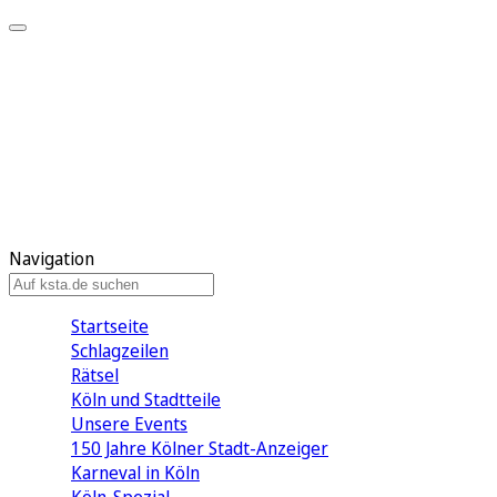
Mein KStA
Meine Artikel
Meine Region
Meine Newsletter
Mein KStA PLUS
Mein E-Paper
Navigation
Startseite
Schlagzeilen
Rätsel
Köln und Stadtteile
Unsere Events
150 Jahre Kölner Stadt-Anzeiger
Karneval in Köln