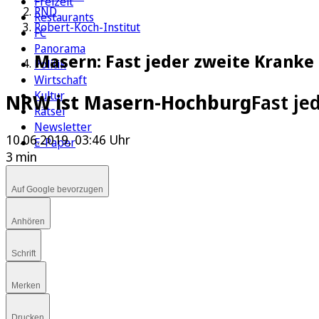
Freizeit
RND
Restaurants
Robert-Koch-Institut
FC
Panorama
Masern: Fast jeder zweite Kranke
Politik
Wirtschaft
Kultur
NRW ist Masern-Hochburg
Fast je
Rätsel
Newsletter
10.06.2019, 03:46 Uhr
E-Paper
3 min
Auf Google bevorzugen
Anhören
Schrift
Merken
Drucken