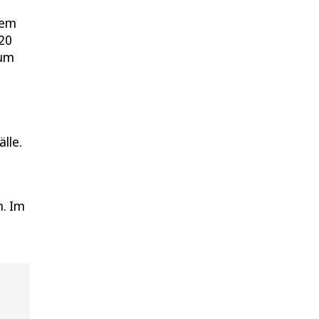
nem
 20
ium
lle.
n. Im