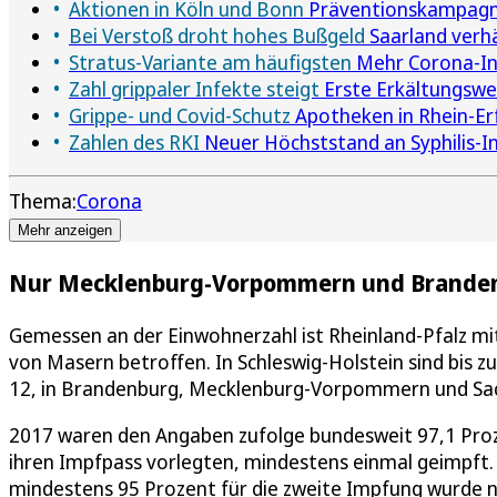
Aktionen in Köln und Bonn
Präventionskampagne
Bei Verstoß droht hohes Bußgeld
Saarland verhä
Stratus-Variante am häufigsten
Mehr Corona-Inf
Zahl grippaler Infekte steigt
Erste Erkältungswel
Grippe- und Covid-Schutz
Apotheken in Rhein-Er
Zahlen des RKI
Neuer Höchststand an Syphilis-I
Thema:
Corona
Mehr anzeigen
Nur Mecklenburg-Vorpommern und Branden
Gemessen an der Einwohnerzahl ist Rheinland-Pfalz mi
von Masern betroffen. In Schleswig-Holstein sind bis zum
12, in Brandenburg, Mecklenburg-Vorpommern und Sach
2017 waren den Angaben zufolge bundesweit 97,1 Proz
ihren Impfpass vorlegten, mindestens einmal geimpft.
mindestens 95 Prozent für die zweite Impfung wurd