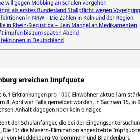
 will gegen Mobbing an Schulen vorgehen
ngt als erstes Bundesland Stallpflicht wegen Vogelgrip
ektionen in NRW – Die Zahlen in Köln und der Region
le in Rhein-Sieg ist da – Kein Mangel an Medikamenten
ft impfen bis zum späten Abend
nfektionen in Deutschland
burg erreichen Impfquote
t 6,1 Erkrankungen pro 1000 Einwohner aktuell am stär
 8. April vier Fälle gemeldet worden, in Sachsen 15, in B
sen-Anhalt dagegen noch kein einziger.
ent der Schulanfänger, die bei der Eingangsuntersuchu
 „Die für die Masern-Elimination angestrebte Impfquot
e nur von Mecklenburg-Vorpommern und Brandenburg