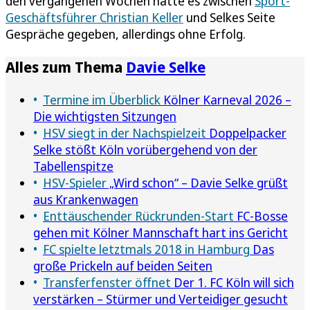
den vergangenen Wochen hatte es zwischen
Sport-
Geschäftsführer Christian Keller
und Selkes Seite
Gespräche gegeben, allerdings ohne Erfolg.
Alles zum Thema
Davie Selke
Termine im Überblick
Kölner Karneval 2026 –
Die wichtigsten Sitzungen
HSV siegt in der Nachspielzeit
Doppelpacker
Selke stößt Köln vorübergehend von der
Tabellenspitze
HSV-Spieler
„Wird schon“ – Davie Selke grüßt
aus Krankenwagen
Enttäuschender Rückrunden-Start
FC-Bosse
gehen mit Kölner Mannschaft hart ins Gericht
FC spielte letztmals 2018 in Hamburg
Das
große Prickeln auf beiden Seiten
Transferfenster öffnet
Der 1. FC Köln will sich
verstärken – Stürmer und Verteidiger gesucht