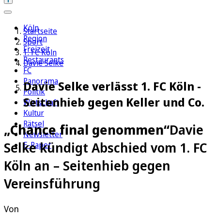
Köln
Startseite
Region
Sport
Freizeit
1. FC Köln
Restaurants
Davie Selke
FC
Panorama
Davie Selke verlässt 1. FC Köln -
Politik
Seitenhieb gegen Keller und Co.
Wirtschaft
Kultur
Rätsel
„Chance final genommen“
Davie
Newsletter
Selke kündigt Abschied vom 1. FC
E-Paper
Köln an – Seitenhieb gegen
Vereinsführung
Von