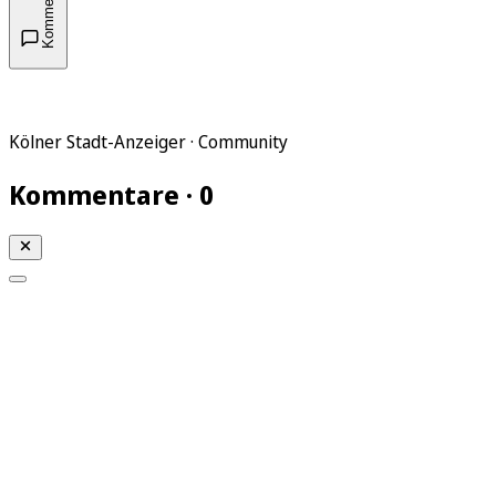
Kommentare
Kölner Stadt-Anzeiger · Community
Kommentare · 0
Mein KStA
Meine Artikel
Meine Region
Meine Newsletter
Mein KStA PLUS
Mein E-Paper