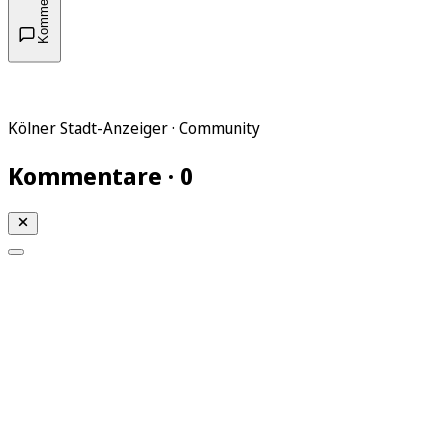
Kommentare
Kölner Stadt-Anzeiger · Community
Kommentare · 0
Mein KStA
Meine Artikel
Meine Region
Meine Newsletter
Mein KStA PLUS
Mein E-Paper