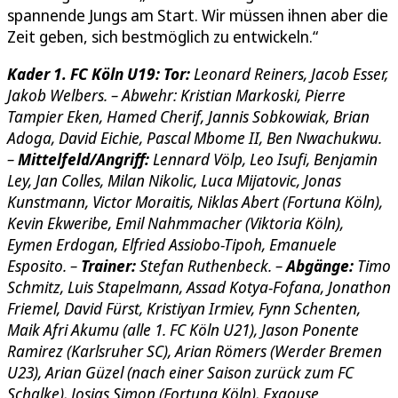
spannende Jungs am Start. Wir müssen ihnen aber die
Zeit geben, sich bestmöglich zu entwickeln.“
Kader 1. FC Köln U19: Tor:
Leonard Reiners, Jacob Esser,
Jakob Welbers. – Abwehr: Kristian Markoski, Pierre
Tampier Eken, Hamed Cherif, Jannis Sobkowiak, Brian
Adoga, David Eichie, Pascal Mbome II, Ben Nwachukwu.
–
Mittelfeld/Angriff:
Lennard Völp, Leo Isufi, Benjamin
Ley, Jan Colles, Milan Nikolic, Luca Mijatovic, Jonas
Kunstmann, Victor Moraitis, Niklas Abert (Fortuna Köln),
Kevin Ekweribe, Emil Nahmmacher (Viktoria Köln),
Eymen Erdogan, Elfried Assiobo-Tipoh, Emanuele
Esposito. –
Trainer:
Stefan Ruthenbeck. –
Abgänge:
Timo
Schmitz, Luis Stapelmann, Assad Kotya-Fofana, Jonathon
Friemel, David Fürst, Kristiyan Irmiev, Fynn Schenten,
Maik Afri Akumu (alle 1. FC Köln U21), Jason Ponente
Ramirez (Karlsruher SC), Arian Römers (Werder Bremen
U23), Arian Güzel (nach einer Saison zurück zum FC
Schalke), Josias Simon (Fortuna Köln), Exaouse