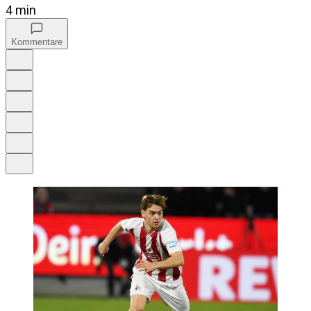
4 min
Kommentare
Auf Google bevorzugen
Anhören
Schrift
Merken
Drucken
Teilen