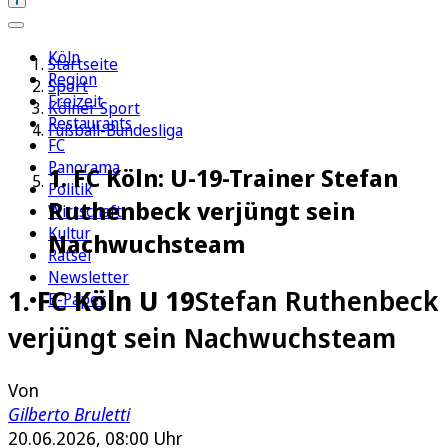
Köln
Startseite
Region
Sport
Freizeit
Kölner Sport
Restaurants
Fußball-Bundesliga
FC
Panorama
1. FC Köln: U-19-Trainer Stefan
Politik
Ruthenbeck verjüngt sein
Wirtschaft
Kultur
Nachwuchsteam
Rätsel
Newsletter
1. FC Köln U 19
Stefan Ruthenbeck
E-Paper
verjüngt sein Nachwuchsteam
Von
Gilberto Bruletti
20.06.2026, 08:00 Uhr