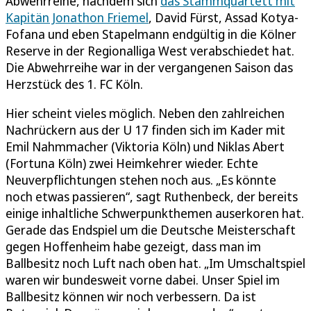
Abwehrreihe, nachdem sich
das Stammquartett mit
Kapitän Jonathon Friemel
, David Fürst, Assad Kotya-
Fofana und eben Stapelmann endgültig in die Kölner
Reserve in der Regionalliga West verabschiedet hat.
Die Abwehrreihe war in der vergangenen Saison das
Herzstück des 1. FC Köln.
Hier scheint vieles möglich. Neben den zahlreichen
Nachrückern aus der U 17 finden sich im Kader mit
Emil Nahmmacher (Viktoria Köln) und Niklas Abert
(Fortuna Köln) zwei Heimkehrer wieder. Echte
Neuverpflichtungen stehen noch aus. „Es könnte
noch etwas passieren“, sagt Ruthenbeck, der bereits
einige inhaltliche Schwerpunkthemen auserkoren hat.
Gerade das Endspiel um die Deutsche Meisterschaft
gegen Hoffenheim habe gezeigt, dass man im
Ballbesitz noch Luft nach oben hat. „Im Umschaltspiel
waren wir bundesweit vorne dabei. Unser Spiel im
Ballbesitz können wir noch verbessern. Da ist