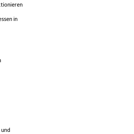
ktionieren
essen in
n
t und