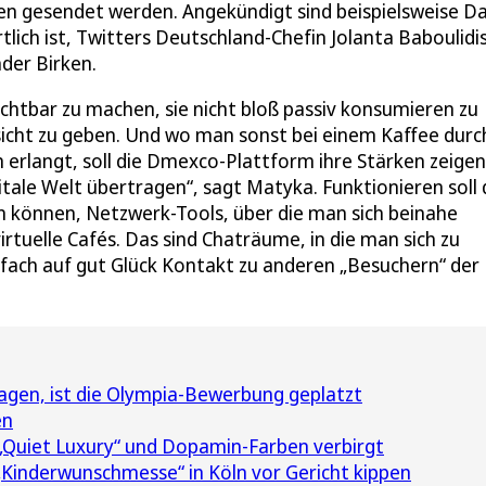
en gesendet werden. Angekündigt sind beispielsweise Da
ich ist, Twitters Deutschland-Chefin Jolanta Baboulidis
der Birken.
ichtbar zu machen, sie nicht bloß passiv konsumieren zu
sicht zu geben. Und wo man sonst bei einem Kaffee durc
 erlangt, soll die Dmexco-Plattform ihre Stärken zeigen
ale Welt übertragen“, sagt Matyka. Funktionieren soll 
n können, Netzwerk-Tools, über die man sich beinahe
virtuelle Cafés. Das sind Chaträume, in die man sich zu
fach auf gut Glück Kontakt zu anderen „Besuchern“ der
agen, ist die Olympia-Bewerbung geplatzt
en
 „Quiet Luxury“ und Dopamin-Farben verbirgt
 „Kinderwunschmesse“ in Köln vor Gericht kippen