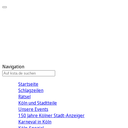
Mein KStA
Meine Artikel
Meine Region
Meine Newsletter
Mein KStA PLUS
Mein E-Paper
Navigation
Startseite
Schlagzeilen
Rätsel
Köln und Stadtteile
Unsere Events
150 Jahre Kölner Stadt-Anzeiger
Karneval in Köln