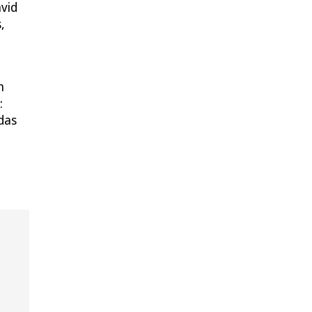
vid
,
h
:
das