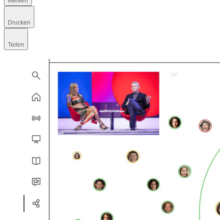
Merken
Drucken
Teilen