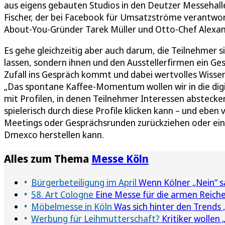
aus eigens gebauten Studios in den Deutzer Messehall
Fischer, der bei Facebook für Umsatzströme verantwortl
About-You-Gründer Tarek Müller und Otto-Chef Alexan
Es gehe gleichzeitig aber auch darum, die Teilnehmer s
lassen, sondern ihnen und den Ausstellerfirmen ein Ge
Zufall ins Gespräch kommt und dabei wertvolles Wissen
„Das spontane Kaffee-Momentum wollen wir in die digit
mit Profilen, in denen Teilnehmer Interessen abstecke
spielerisch durch diese Profile klicken kann – und eben 
Meetings oder Gesprächsrunden zurückziehen oder ein
Dmexco herstellen kann.
Alles zum Thema
Messe Köln
Bürgerbeteiligung im April
Wenn Kölner „Nein“ s
58. Art Cologne
Eine Messe für die armen Reich
Möbelmesse in Köln
Was sich hinter den Trends
Werbung für Leihmutterschaft?
Kritiker wollen