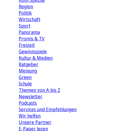
Köln-Spezial
Region
Politik
Wirtschaft
Sport
Panorama
Promis & TV
Freizeit
Gewinnspiele
Kultur & Medien
Ratgeber
Meinung
Green
Schule
Themen von A bis Z
Newsletter
Podcasts
Services und Empfehlungen
Wir helfen
Unsere Partner
E-Paper lesen