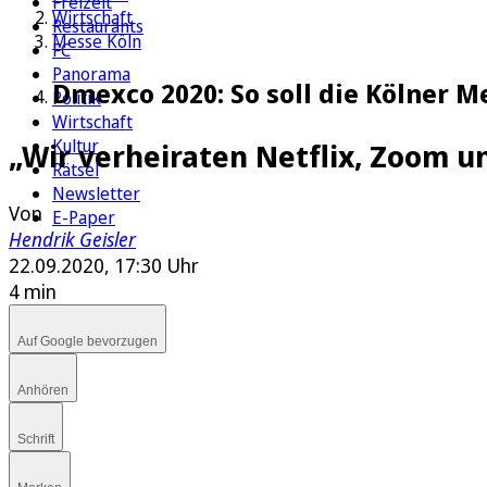
Freizeit
Wirtschaft
Restaurants
Messe Köln
FC
Panorama
Dmexco 2020: So soll die Kölner M
Politik
Wirtschaft
Kultur
„Wir verheiraten Netflix, Zoom u
Rätsel
Newsletter
Von
E-Paper
Hendrik Geisler
22.09.2020, 17:30 Uhr
4 min
Auf Google bevorzugen
Anhören
Schrift