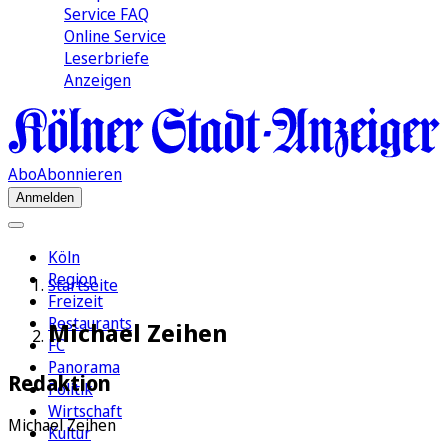
Service FAQ
Online Service
Leserbriefe
Anzeigen
Abo
Abonnieren
Anmelden
Köln
Region
Startseite
Freizeit
Restaurants
Michael Zeihen
FC
Panorama
Redaktion
Politik
Wirtschaft
Michael Zeihen
Kultur