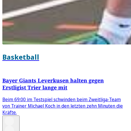
Basketball
Bayer Giants Leverkusen halten gegen
Erstligist Trier lange mit
Beim 69:00 im Testspiel schwinden beim Zweitliga-Team
von Trainer Michael Koch in den letzten zehn Minuten die
Kräfte.