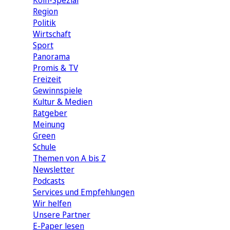
Köln-Spezial
Region
Politik
Wirtschaft
Sport
Panorama
Promis & TV
Freizeit
Gewinnspiele
Kultur & Medien
Ratgeber
Meinung
Green
Schule
Themen von A bis Z
Newsletter
Podcasts
Services und Empfehlungen
Wir helfen
Unsere Partner
E-Paper lesen