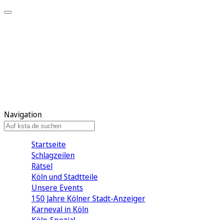
Mein KStA
Meine Artikel
Meine Region
Meine Newsletter
Mein KStA PLUS
Mein E-Paper
Navigation
Startseite
Schlagzeilen
Rätsel
Köln und Stadtteile
Unsere Events
150 Jahre Kölner Stadt-Anzeiger
Karneval in Köln