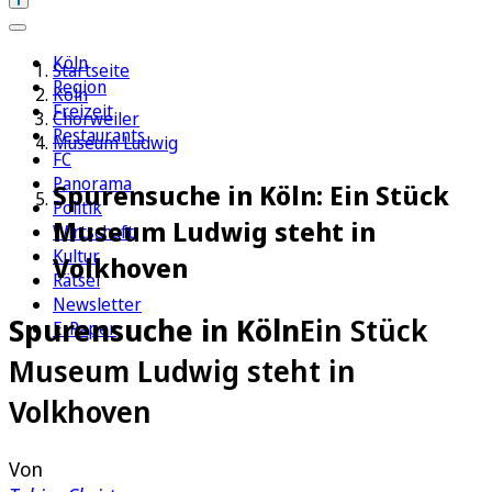
Köln
Startseite
Region
Köln
Freizeit
Chorweiler
Restaurants
Museum Ludwig
FC
Panorama
Spurensuche in Köln: Ein Stück
Politik
Museum Ludwig steht in
Wirtschaft
Kultur
Volkhoven
Rätsel
Newsletter
Spurensuche in Köln
Ein Stück
E-Paper
Museum Ludwig steht in
Volkhoven
Von