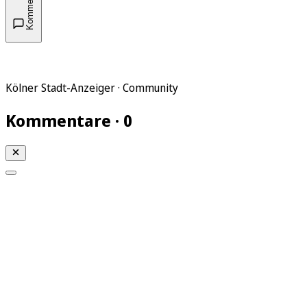
Kommentare
Kölner Stadt-Anzeiger · Community
Kommentare · 0
Mein KStA
Meine Artikel
Meine Region
Meine Newsletter
Mein KStA PLUS
Mein E-Paper