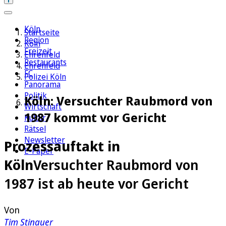
Köln
Startseite
Region
Köln
Freizeit
Ehrenfeld
Restaurants
Ehrenfeld
FC
Polizei Köln
Panorama
Politik
Köln: Versuchter Raubmord von
Wirtschaft
1987 kommt vor Gericht
Kultur
Rätsel
Newsletter
Prozessauftakt in
E-Paper
Köln
Versuchter Raubmord von
1987 ist ab heute vor Gericht
Von
Tim Stinauer