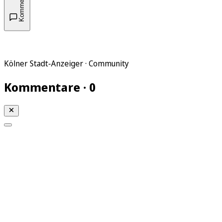
Kommentare
Kölner Stadt-Anzeiger · Community
Kommentare · 0
Mein KStA
Meine Artikel
Meine Region
Meine Newsletter
Mein KStA PLUS
Mein E-Paper